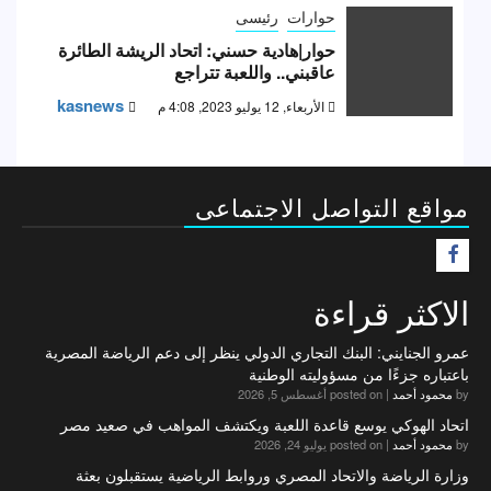
حوارات
رئيسى
حوار|هادية حسني: اتحاد الريشة الطائرة
عاقبني.. واللعبة تتراجع
kasnews
الأربعاء, 12 يوليو 2023, 4:08 م
مواقع التواصل الاجتماعى
F
الاكثر قراءة
عمرو الجنايني: البنك التجاري الدولي ينظر إلى دعم الرياضة المصرية
باعتباره جزءًا من مسؤوليته الوطنية
by
محمود أحمد
|
posted on أغسطس 5, 2026
اتحاد الهوكي يوسع قاعدة اللعبة ويكتشف المواهب في صعيد مصر
by
محمود أحمد
|
posted on يوليو 24, 2026
وزارة الرياضة والاتحاد المصري وروابط الرياضية يستقبلون بعثة