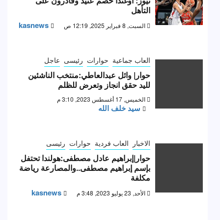
نيوز: أوغندا خصم عنيد وقادرون على
التأهل
kasnews
السبت, 8 فبراير 2025, 12:19 ص
العاب جماعية
حوارات
رئيسى
عاجل
حوار| وائل عبدالعاطي:منتخب الناشئين
لليد حقق انجاز وتعرض للظلم
الخميس, 17 أغسطس 2023, 3:10 م
سيد خلف الله
الاخبار
العاب فردية
حوارات
رئيسى
حوار|إبراهيم عادل مصطفى:هولندا تحتفل
بإسم إبراهيم مصطفى..والمصارعة رياضة
مكلفة
kasnews
الأحد, 23 يوليو 2023, 3:48 م