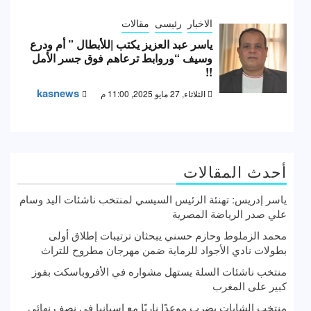
الاخبار
رئيسى
مقالات
ياسر عبد العزيز يكتب |للأبطال ” أم ودرع
وسيف “وروابط ترعاهم فوق جسر الأمل
!!
kasnews
الثلاثاء, 27 مايو 2025, 11:00 م
أحدث المقالات
ياسر إدريس: تهنئة الرئيس السيسي لمنتخب ناشئات اليد وسام
علي صدر الرياضة المصرية
محمد الزملوط وحازم حسني يبحثان ترتيبات إطلاق أولى
بطولات نادي الأجواد للرماية ضمن مهرجان مطروح للتراث
منتخب ناشئات السلة يستهل مشواره في الأفروباسكت بفوز
كبير على المغرب
منتخب الشابات يضرب موعدًا ناريًا مع إسبانيا في نصف نهائي