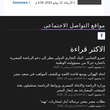
kasnews
الأربعاء, 12 يوليو 2023, 4:08 م
مواقع التواصل الاجتماعى
F
الاكثر قراءة
عمرو الجنايني: البنك التجاري الدولي ينظر إلى دعم الرياضة المصرية
باعتباره جزءًا من مسؤوليته الوطنية
by
محمود أحمد
|
posted on أغسطس 5, 2026
اتحاد الهوكي يوسع قاعدة اللعبة ويكتشف المواهب في صعيد مصر
by
محمود أحمد
|
posted on يوليو 24, 2026
وزارة الرياضة والاتحاد المصري وروابط الرياضية يستقبلون بعثة
المنتخب المصارعة بعد إنجاز المجر
by
محمود أحمد
|
posted on يوليو 30, 2026
بطلات مصر يبعثن برسالة أمل لمحاربات “بهية”
by
محمد قطب
|
posted on يوليو 22, 2026