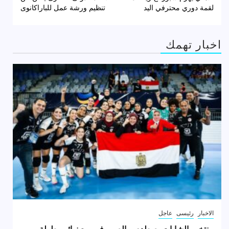
المقالات
لقمة دوري محترفي اليد
تنظيم ورشة عمل للباراكانوى
اخبار تهمك
الاخبار
رئيسى
عاجل
منتخب الشابات يصطدم بـ الصين في ربع نهائي بطولة