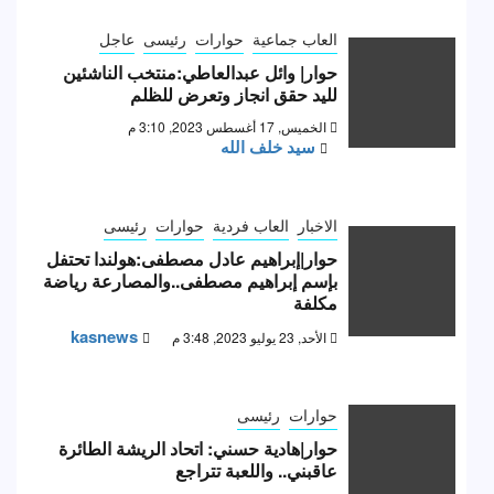
العاب جماعية
حوارات
رئيسى
عاجل
حوار| وائل عبدالعاطي:منتخب الناشئين
لليد حقق انجاز وتعرض للظلم
الخميس, 17 أغسطس 2023, 3:10 م
سيد خلف الله
الاخبار
العاب فردية
حوارات
رئيسى
حوار|إبراهيم عادل مصطفى:هولندا تحتفل
بإسم إبراهيم مصطفى..والمصارعة رياضة
مكلفة
kasnews
الأحد, 23 يوليو 2023, 3:48 م
حوارات
رئيسى
حوار|هادية حسني: اتحاد الريشة الطائرة
عاقبني.. واللعبة تتراجع