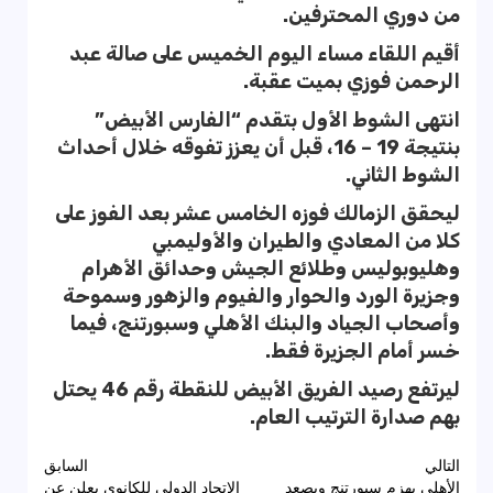
من دوري المحترفين.
أقيم اللقاء مساء اليوم الخميس على صالة عبد
الرحمن فوزي بميت عقبة.
انتهى الشوط الأول بتقدم “الفارس الأبيض”
بنتيجة 19 – 16، قبل أن يعزز تفوقه خلال أحداث
الشوط الثاني.
ليحقق الزمالك فوزه الخامس عشر بعد الفوز على
كلا من المعادي والطيران والأوليمبي
وهليوبوليس وطلائع الجيش وحدائق الأهرام
وجزيرة الورد والحوار والفيوم والزهور وسموحة
وأصحاب الجياد والبنك الأهلي وسبورتنج، فيما
خسر أمام الجزيرة فقط.
ليرتفع رصيد الفريق الأبيض للنقطة رقم 46 يحتل
بهم صدارة الترتيب العام.
تصفّح
التالي
السابق
الأهلي يهزم سبورتنج ويصعد
الاتحاد الدولى للكانوى يعلن عن