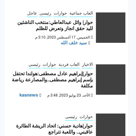
العاب جماعية
حوارات
رئيسى
عاجل
حوار| وائل عبدالعاطي:منتخب الناشئين
لليد حقق انجاز وتعرض للظلم
الخميس, 17 أغسطس 2023, 3:10 م
سيد خلف الله
الاخبار
العاب فردية
حوارات
رئيسى
حوار|إبراهيم عادل مصطفى:هولندا تحتفل
بإسم إبراهيم مصطفى..والمصارعة رياضة
مكلفة
kasnews
الأحد, 23 يوليو 2023, 3:48 م
حوارات
رئيسى
حوار|هادية حسني: اتحاد الريشة الطائرة
عاقبني.. واللعبة تتراجع