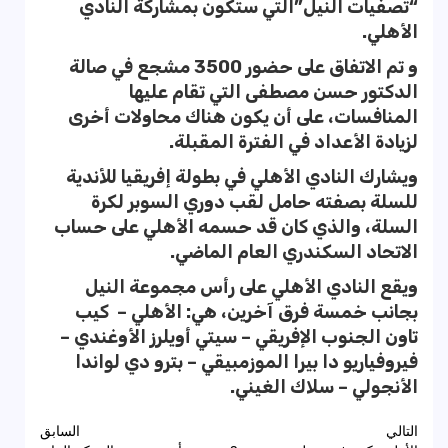
“تصفيات النيل”التي ستكون بمشاركة النادي
الأهلي.
و تم الاتفاق على حضور 3500 مشجع في صالة
الدكتور حسن مصطفى التي تقام عليها
المنافسات، على أن يكون هناك محاولات أخرى
لزيادة الأعداد في الفترة المقبلة.
ويشارك النادي الأهلي في بطولة إفريقيا للأندية
للسلة بصفته حامل لقب دوري السوبر لكرة
السلة، والذي كان قد حسمه الأهلي على حساب
الاتحاد السكندري العام الماضي.
ويقع النادي الأهلي على رأس مجموعة النيل
بجانب خمسة فرق آخرين، هي: الأهلي – كيب
تاون الجنوب الإفريقي – سيتي أويلرز الأوغندي –
فيروفياريو دا بيرا الموزمبيقي – بترو دي لواندا
الأنجولي – سلاك الغيني.
تصفّح
التالي
السابق