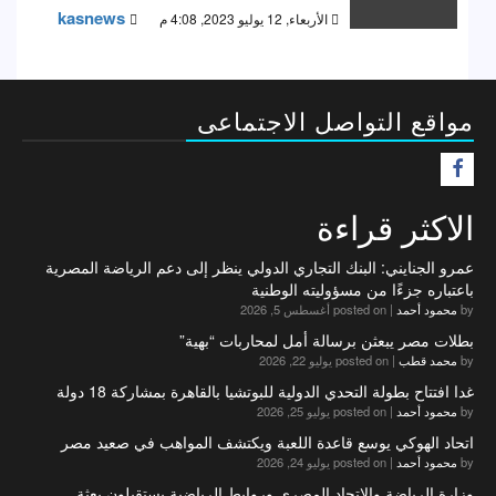
kasnews
الأربعاء, 12 يوليو 2023, 4:08 م
مواقع التواصل الاجتماعى
F
الاكثر قراءة
عمرو الجنايني: البنك التجاري الدولي ينظر إلى دعم الرياضة المصرية
باعتباره جزءًا من مسؤوليته الوطنية
by
محمود أحمد
|
posted on أغسطس 5, 2026
بطلات مصر يبعثن برسالة أمل لمحاربات “بهية”
by
محمد قطب
|
posted on يوليو 22, 2026
غدا افتتاح بطولة التحدي الدولية للبوتشيا بالقاهرة بمشاركة 18 دولة
by
محمود أحمد
|
posted on يوليو 25, 2026
اتحاد الهوكي يوسع قاعدة اللعبة ويكتشف المواهب في صعيد مصر
by
محمود أحمد
|
posted on يوليو 24, 2026
وزارة الرياضة والاتحاد المصري وروابط الرياضية يستقبلون بعثة