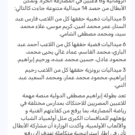
الرومانية و8 لاعبين في المصارعة الحرة. وتمكن
الأبطال من حصد 14 ميدالية متنوعة جاءت كالتالي:
5 ميداليات ذهبية حققها كل من اللاعب فارس عبد
الستار، عمر محمد أمين، كريم موسى، علاء محمد
سيد، ومحمد مصطفى الشامي.
6 ميداليات فضية حققها كل من اللاعب أحمد عبد
الباري، محمد القاسم، عماد غالي يحيى محمد،
محمود عادل، حسين محمد عبده، ورحيم إبراهيم.
3 ميداليات برونزية حققها كل من اللاعب رحيم
إبراهيم، محمود محمد عمار، ومحمد السعيد عبد
النبي.
تعد بطولة إبراهيم مصطفى الدولية منصة مهمة
للاعبين المصريين للاحتكاك بمدارس مختلفة في
رياضة المصارعة، بما يرفع من كفاءتهم الفنية و
يؤهلهم للمنافسات الكبرى مثل أولمبياد الشباب
والألعاب الأولمبية. وأكدت الوزارة أن مشاركة الأبطال
تأتي في إطار استراتيجية متكاملة تهدف إلى رفع