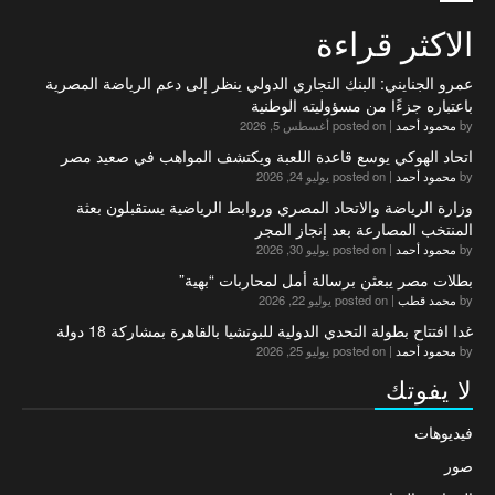
الاكثر قراءة
عمرو الجنايني: البنك التجاري الدولي ينظر إلى دعم الرياضة المصرية
باعتباره جزءًا من مسؤوليته الوطنية
by
محمود أحمد
|
posted on أغسطس 5, 2026
اتحاد الهوكي يوسع قاعدة اللعبة ويكتشف المواهب في صعيد مصر
by
محمود أحمد
|
posted on يوليو 24, 2026
وزارة الرياضة والاتحاد المصري وروابط الرياضية يستقبلون بعثة
المنتخب المصارعة بعد إنجاز المجر
by
محمود أحمد
|
posted on يوليو 30, 2026
بطلات مصر يبعثن برسالة أمل لمحاربات “بهية”
by
محمد قطب
|
posted on يوليو 22, 2026
غدا افتتاح بطولة التحدي الدولية للبوتشيا بالقاهرة بمشاركة 18 دولة
by
محمود أحمد
|
posted on يوليو 25, 2026
لا يفوتك
فيديوهات
صور