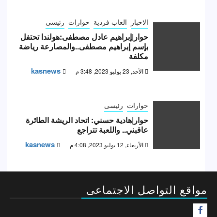
الاخبار
العاب فردية
حوارات
رئيسى
حوار|إبراهيم عادل مصطفى:هولندا تحتفل
بإسم إبراهيم مصطفى..والمصارعة رياضة
مكلفة
kasnews
الأحد, 23 يوليو 2023, 3:48 م
حوارات
رئيسى
حوار|هادية حسني: اتحاد الريشة الطائرة
عاقبني.. واللعبة تتراجع
kasnews
الأربعاء, 12 يوليو 2023, 4:08 م
مواقع التواصل الاجتماعى
F