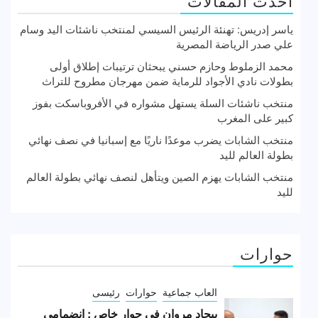
أحدث المقالات
ياسر إدريس: تهنئة الرئيس السيسي لمنتخب ناشئات اليد وسام
علي صدر الرياضة المصرية
محمد الزملوط وحازم حسني يبحثان ترتيبات إطلاق أولى
بطولات نادي الأجواد للرماية ضمن مهرجان مطروح للتراث
منتخب ناشئات السلة يستهل مشواره في الأفروباسكت بفوز
كبير على المغرب
منتخب الشابات يضرب موعدًا ناريًا مع إسبانيا في نصف نهائي
بطولة العالم لليد
منتخب الشابات يهزم الصين ويتأهل لنصف نهائي بطولة العالم
لليد
حوارات
العاب جماعية
حوارات
رئيسى
بيجاد مروان في حوار خاص : انضمامي