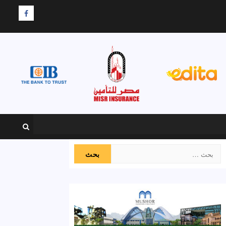
F
البحث
عن: