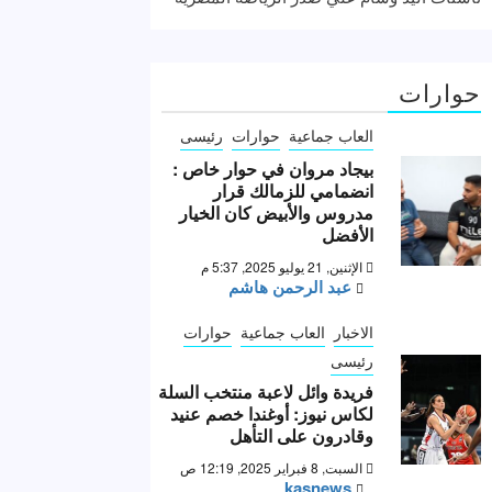
حوارات
العاب جماعية
حوارات
رئيسى
بيجاد مروان في حوار خاص :
انضمامي للزمالك قرار
مدروس والأبيض كان الخيار
الأفضل
الإثنين, 21 يوليو 2025, 5:37 م
عبد الرحمن هاشم
الاخبار
العاب جماعية
حوارات
رئيسى
فريدة وائل لاعبة منتخب السلة
لكاس نيوز: أوغندا خصم عنيد
وقادرون على التأهل
السبت, 8 فبراير 2025, 12:19 ص
kasnews