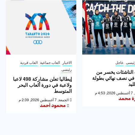
ئيسى
عاجل
الاخبار
العاب جماعية
العاب فردية
رئيسى
الناشئات يخسر من
 في نصف نهائي بطولة
إيطاليا تعلن مشاركة 498 لاعبا
ليد
ولاعبة في دورة ألعاب البحر
المتوسط
4: م
رة محمد
الجمعة, 7 أغسطس 2026, 2:39 م
محمود أحمد