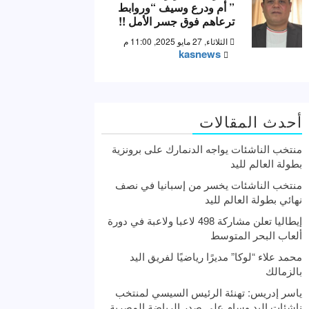
” أم ودرع وسيف “وروابط
ترعاهم فوق جسر الأمل !!
الثلاثاء, 27 مايو 2025, 11:00 م
kasnews
أحدث المقالات
منتخب الناشئات يواجه الدنمارك على برونزية
بطولة العالم لليد
منتخب الناشئات يخسر من إسبانيا في نصف
نهائي بطولة العالم لليد
إيطاليا تعلن مشاركة 498 لاعبا ولاعبة في دورة
ألعاب البحر المتوسط
محمد علاء “لوكا” مديرًا رياضيًا لفريق اليد
بالزمالك
ياسر إدريس: تهنئة الرئيس السيسي لمنتخب
ناشئات اليد وسام علي صدر الرياضة المصرية