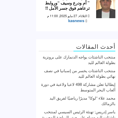
” أم ودرع وسيف “وروابط
ترعاهم فوق جسر الأمل !!
الثلاثاء, 27 مايو 2025, 11:00 م
kasnews
أحدث المقالات
منتخب الناشئات يواجه الدنمارك على برونزية
بطولة العالم لليد
منتخب الناشئات يخسر من إسبانيا في نصف
نهائي بطولة العالم لليد
إيطاليا تعلن مشاركة 498 لاعبا ولاعبة في دورة
ألعاب البحر المتوسط
محمد علاء “لوكا” مديرًا رياضيًا لفريق اليد
بالزمالك
ياسر إدريس: تهنئة الرئيس السيسي لمنتخب
ناشئات اليد وسام علي صدر الرياضة المصرية