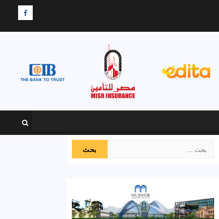
F
البحث
عن: