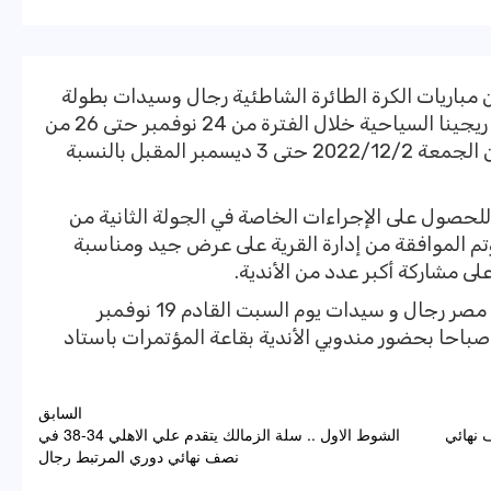
 مباريات الكرة الطائرة الشاطئية رجال وسيدات بطولة
الدوري الممتاز “أ”، وتقام على شاطئ قرية ريجينا السياحية خلال الفترة من 24 نوفمبر حتى 26 من
ذات الشهر، بالنسبة منافسات الرجال ومن الجمعة 2022/12/2 حتى 3 ديسمبر المقبل بالنسبة
للحصول على الإجراءات الخاصة في الجولة الثانية من
 وتم الموافقة من إدارة القرية على عرض جيد ومناسبة
لى مشاركة أكبر عدد من الأندية.
وكان قرر الاتحاد الطائرة إجراء قرعة كأس مصر رجال و سيدات يوم السبت القادم 19 نوفمبر
لجاري، وستقام قرعة في تمام الساعة 11 صباحا بحضور مندوبي الأندية بقاعة المؤتمرات باستاد
السابق
في ذهاب نصف نهائي
الشوط الاول .. سلة الزمالك يتقدم علي الاهلي 34-38 في
نصف نهائي دوري المرتبط رجال