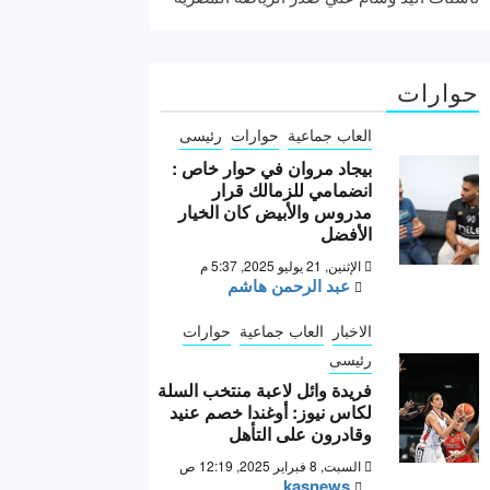
حوارات
العاب جماعية
حوارات
رئيسى
بيجاد مروان في حوار خاص :
انضمامي للزمالك قرار
مدروس والأبيض كان الخيار
الأفضل
الإثنين, 21 يوليو 2025, 5:37 م
عبد الرحمن هاشم
الاخبار
العاب جماعية
حوارات
رئيسى
فريدة وائل لاعبة منتخب السلة
لكاس نيوز: أوغندا خصم عنيد
وقادرون على التأهل
السبت, 8 فبراير 2025, 12:19 ص
kasnews