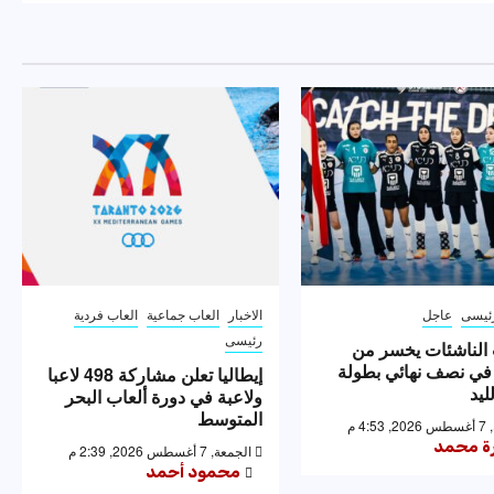
ئيسى
عاجل
الاخبار
العاب جماعية
العاب فردية
رئيسى
الناشئات يخسر من
 في نصف نهائي بطولة
إيطاليا تعلن مشاركة 498 لاعبا
ليد
ولاعبة في دورة ألعاب البحر
المتوسط
4: م
رة محمد
الجمعة, 7 أغسطس 2026, 2:39 م
محمود أحمد