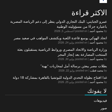
الاكثر قراءة
عمرو الجنايني: البنك التجاري الدولي ينظر إلى دعم الرياضة المصرية
باعتباره جزءًا من مسؤوليته الوطنية
by
محمود أحمد
|
posted on أغسطس 5, 2026
اتحاد الهوكي يوسع قاعدة اللعبة ويكتشف المواهب في صعيد مصر
by
محمود أحمد
|
posted on يوليو 24, 2026
وزارة الرياضة والاتحاد المصري وروابط الرياضية يستقبلون بعثة
المنتخب المصارعة بعد إنجاز المجر
by
محمود أحمد
|
posted on يوليو 30, 2026
بطلات مصر يبعثن برسالة أمل لمحاربات “بهية”
by
محمد قطب
|
posted on يوليو 22, 2026
غدا افتتاح بطولة التحدي الدولية للبوتشيا بالقاهرة بمشاركة 18 دولة
by
محمود أحمد
|
posted on يوليو 25, 2026
لا يفوتك
فيديوهات
صور