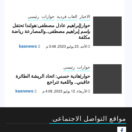
الاخبار
العاب فردية
حوارات
رئيسى
حوار|إبراهيم عادل مصطفى:هولندا تحتفل
بإسم إبراهيم مصطفى..والمصارعة رياضة
مكلفة
kasnews
الأحد, 23 يوليو 2023, 3:48 م
حوارات
رئيسى
حوار|هادية حسني: اتحاد الريشة الطائرة
عاقبني.. واللعبة تتراجع
kasnews
الأربعاء, 12 يوليو 2023, 4:08 م
مواقع التواصل الاجتماعى
F