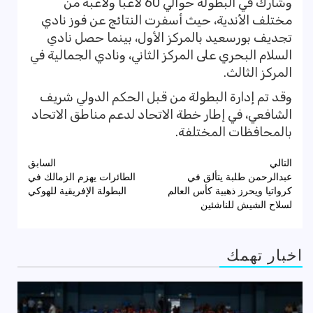
وشارك في البطولة حوالي 60 لاعبًا ولاعبة من
مختلف الأندية، حيث أسفرت النتائج عن فوز نادي
تجديف بورسعيد بالمركز الأول، بينما حصل نادي
السلام البحري على المركز الثاني، ونادي الجمالية في
المركز الثالث.
وقد تم إدارة البطولة من قبل الحكم الدولي شريف
الشافعي، في إطار خطة الاتحاد لدعم مناطق الاتحاد
بالمحافظات المختلفة.
تصفّح
التالي
السابق
عبدالرحمن طلبة يتألق في
الطائرات يهزم الزمالك في
المقالات
كرواتيا ويحرز ذهبية كأس العالم
البطولة الإفريقية للهوكي
لسلاح الشيش للناشئين
اخبار تهمك