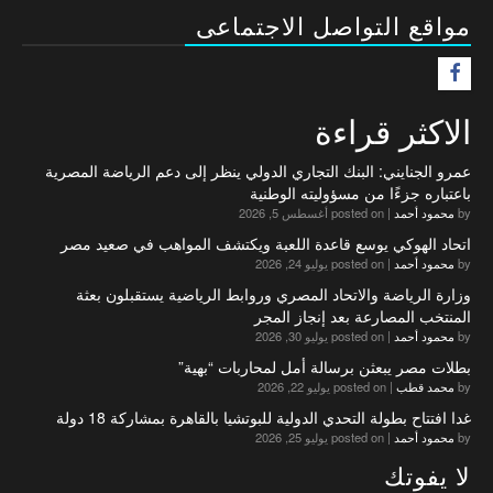
مواقع التواصل الاجتماعى
F
الاكثر قراءة
عمرو الجنايني: البنك التجاري الدولي ينظر إلى دعم الرياضة المصرية
باعتباره جزءًا من مسؤوليته الوطنية
by
محمود أحمد
|
posted on أغسطس 5, 2026
اتحاد الهوكي يوسع قاعدة اللعبة ويكتشف المواهب في صعيد مصر
by
محمود أحمد
|
posted on يوليو 24, 2026
وزارة الرياضة والاتحاد المصري وروابط الرياضية يستقبلون بعثة
المنتخب المصارعة بعد إنجاز المجر
by
محمود أحمد
|
posted on يوليو 30, 2026
بطلات مصر يبعثن برسالة أمل لمحاربات “بهية”
by
محمد قطب
|
posted on يوليو 22, 2026
غدا افتتاح بطولة التحدي الدولية للبوتشيا بالقاهرة بمشاركة 18 دولة
by
محمود أحمد
|
posted on يوليو 25, 2026
لا يفوتك