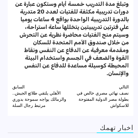
وتبلغ مدة التدريب خمسة أيام وستكون عبارة عن
دورات تدريبية مكثفة للفتيات لعدد 20 متدربة
بالدورة التدريبية الواحدة بواقع 4 ساعات يوميا
علي فترتين تدريبيتين يتخللها ساعة استراحة،
وسيتم منح الفتيات محاضرة نظرية عن التحرش
من خلال صندوق الأمم المتحدة للسكان
ومقدمة معرفية عن الدفاع عن النفس ونقاط
القوة والضعف في الجسم واستخدام البيئة
المحيطة كوسيلة مساعدة للدفاع عن النفس
والإنسان.
تصفّح
التالي
السابق
نصف نهائي مصري خالص في
الأهلي يلتقي طلائع الجيش..
المقالات
بطولة مصر الدولية المفتوحة
والزمالك يواجه سموحة بدوري
للاسكواش
مرتبط رجال السلة
اخبار تهمك