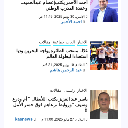
أحمد الأحمر يكتب|عصام عبدالحميد..
وعقدة المدرب الوطني
الإثنين, 30 يونيو 2025, 11:49 ص
احمد الأحمر
الاخبار
العاب جماعية
مقالات
غدًا.. منتخب الطائرة يواجه البحرين وديا
استعدادا لبطولة العالم
الثلاثاء, 10 يونيو 2025, 6:21 م
عبد الرحمن هاشم
الاخبار
رئيسى
مقالات
ياسر عبد العزيز يكتب |للأبطال ” أم ودرع
وسيف “وروابط ترعاهم فوق جسر الأمل
!!
kasnews
الثلاثاء, 27 مايو 2025, 11:00 م