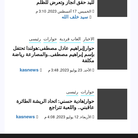
لليد حقق انجاز وتعرض للظلم
الخميس, 17 أغسطس 2023, 3:10 م
سيد خلف الله
الاخبار
العاب فردية
حوارات
رئيسى
حوار|إبراهيم عادل مصطفى:هولندا تحتفل
بإسم إبراهيم مصطفى..والمصارعة رياضة
مكلفة
kasnews
الأحد, 23 يوليو 2023, 3:48 م
حوارات
رئيسى
حوار|هادية حسني: اتحاد الريشة الطائرة
عاقبني.. واللعبة تتراجع
kasnews
الأربعاء, 12 يوليو 2023, 4:08 م