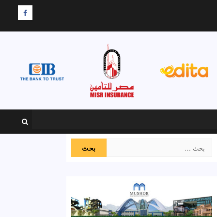
F
البحث
عن: