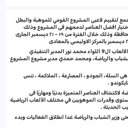
مجمع لتقييم لاعبى المشروع القومي للموهبة والبطل
لاختيار افضل العناصر لدمجهم فى المشروع وذلك
بمشاركة ٥٤٩ لاعب ولاعبة يمثلون ٢٧ محافظة وذلك خلال الفترة من ١٩ – ٢١ ديسمبر الجارى
وقد شهد اليوم الاجتماع الفنى لمدربى الالعاب ال9 اللواء محمد نور المدير التنفيذي
 الشباب والرياضة، ومحمد حمدي مدير مشروع المشروع
ى السلة، الجودو ، المصارعة ، الملاكمة ، تنس
ايكوندو .
 لاكتشاف العناصر المتميزة بدنيًا ومهاريًا فى
مستوى وقدرات الموهوبين في مختلف الألعاب الرياضية
يب الحديثة .
 وزير الشباب والرياضة غدا انطلاق الفعاليات وبدء