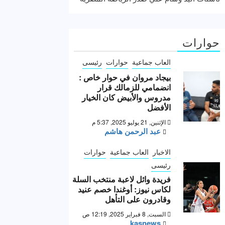
حوارات
العاب جماعية
حوارات
رئيسى
بيجاد مروان في حوار خاص :
انضمامي للزمالك قرار
مدروس والأبيض كان الخيار
الأفضل
الإثنين, 21 يوليو 2025, 5:37 م
عبد الرحمن هاشم
الاخبار
العاب جماعية
حوارات
رئيسى
فريدة وائل لاعبة منتخب السلة
لكاس نيوز: أوغندا خصم عنيد
وقادرون على التأهل
السبت, 8 فبراير 2025, 12:19 ص
kasnews