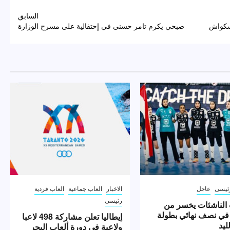
السابق
اسكواش
صبحي يكرم تامر حسنى في إحتفالية على مسرح الوزارة
ئيسى
عاجل
الاخبار
العاب جماعية
العاب فردية
رئيسى
الناشئات يخسر من
 في نصف نهائي بطولة
إيطاليا تعلن مشاركة 498 لاعبا
ليد
ولاعبة في دورة ألعاب البحر