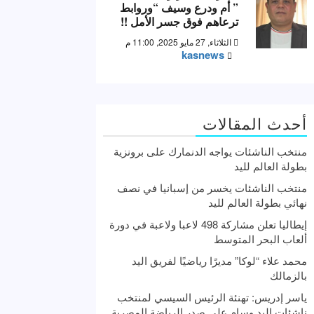
” أم ودرع وسيف “وروابط
ترعاهم فوق جسر الأمل !!
الثلاثاء, 27 مايو 2025, 11:00 م
kasnews
أحدث المقالات
منتخب الناشئات يواجه الدنمارك على برونزية
بطولة العالم لليد
منتخب الناشئات يخسر من إسبانيا في نصف
نهائي بطولة العالم لليد
إيطاليا تعلن مشاركة 498 لاعبا ولاعبة في دورة
ألعاب البحر المتوسط
محمد علاء “لوكا” مديرًا رياضيًا لفريق اليد
بالزمالك
ياسر إدريس: تهنئة الرئيس السيسي لمنتخب
ناشئات اليد وسام علي صدر الرياضة المصرية