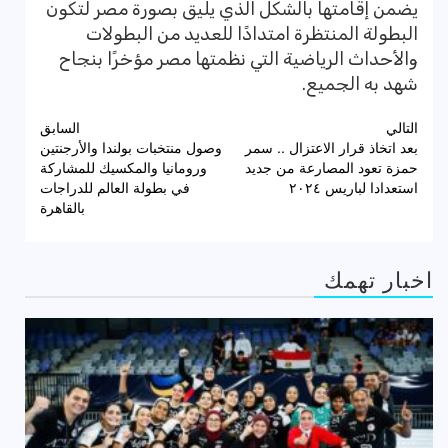
يضمن إقامتها بالشكل الذي يليق بصورة مصر لتكون
البطولة المنتظرة امتدادًا للعديد من البطولات
والأحداث الرياضية التي نظمتها مصر مؤخرًا بنجاح
شهد به الجميع.
تصفّح
التالي
السابق
بعد اتخاذ قرار الاعتزال .. سمر
وصول منتخبات بولندا والأرجنتين
المقالات
حمزة تعود المصارعة من جديد
ورومانيا والمكسيك للمشاركة
استعدادا لباريس ٢٠٢٤
في بطولة العالم للدراجات
بالقاهرة
اخبار تهمك