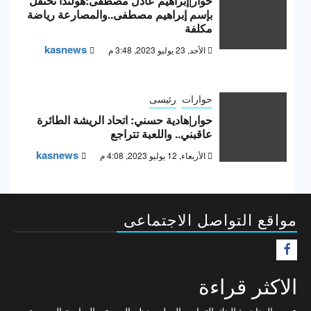
حوار|إبراهيم عادل مصطفى:هولندا تحتفل
بإسم إبراهيم مصطفى..والمصارعة رياضة
مكلفة
kasnews
الأحد, 23 يوليو 2023, 3:48 م
حوارات
رئيسى
حوار|هادية حسني: اتحاد الريشة الطائرة
عاقبني.. واللعبة تتراجع
kasnews
الأربعاء, 12 يوليو 2023, 4:08 م
مواقع التواصل الاجتماعى
F
الاكثر قراءة
عمرو الجنايني: البنك التجاري الدولي ينظر إلى دعم الرياضة المصرية