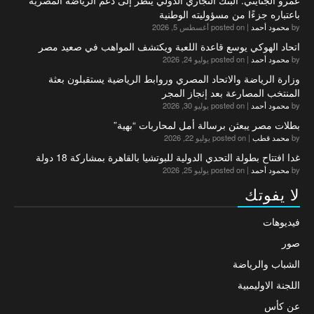
باعتباره جزءًا من مسؤوليته الوطنية
by
محمود أحمد
|
posted on أغسطس 5, 2026
اتحاد الهوكي يوسع قاعدة اللعبة ويكتشف المواهب في صعيد مصر
by
محمود أحمد
|
posted on يوليو 24, 2026
وزارة الرياضة والاتحاد المصري وروابط الرياضية يستقبلون بعثة
المنتخب المصارعة بعد إنجاز المجر
by
محمود أحمد
|
posted on يوليو 30, 2026
بطلات مصر يبعثن برسالة أمل لمحاربات “بهية”
by
محمد قطب
|
posted on يوليو 22, 2026
غدا افتتاح بطولة التحدي الدولية للبوتشيا بالقاهرة بمشاركة 18 دولة
by
محمود أحمد
|
posted on يوليو 25, 2026
لا يفوتك
فيديوهات
صور
الشباب والرياضة
اللجنة الاوليمبية
عن كأس