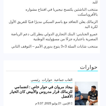
لليد
منتخب الناشئين يكتسح نيجيريا في افتتاح مشواره
بالأفروباسكت
الزمالك يعلن التعاقد مع باسم السبكي مديرًا فنيًا للفريق الأول
لكرة اليد
عمرو الجنايني: البنك التجاري الدولي ينظر إلى دعم الرياضة
المصرية باعتباره جزءًا من مسؤوليته الوطنية
منتخب شابات السلة 3×3 يتوج بدوري الأمم – التوقف الثاني
حوارات
العاب جماعية
حوارات
رئيسى
بيجاد مروان في حوار خاص : انضمامي
للزمالك قرار مدروس والأبيض كان الخيار
الأفضل
الإثنين, 21 يوليو 2025, 5:37 م