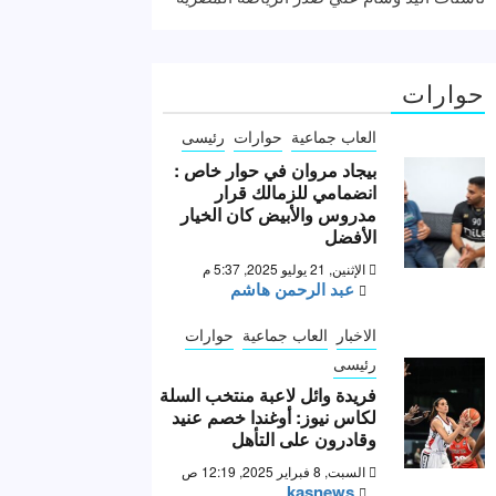
حوارات
العاب جماعية
حوارات
رئيسى
بيجاد مروان في حوار خاص :
انضمامي للزمالك قرار
مدروس والأبيض كان الخيار
الأفضل
الإثنين, 21 يوليو 2025, 5:37 م
عبد الرحمن هاشم
الاخبار
العاب جماعية
حوارات
رئيسى
فريدة وائل لاعبة منتخب السلة
لكاس نيوز: أوغندا خصم عنيد
وقادرون على التأهل
السبت, 8 فبراير 2025, 12:19 ص
kasnews