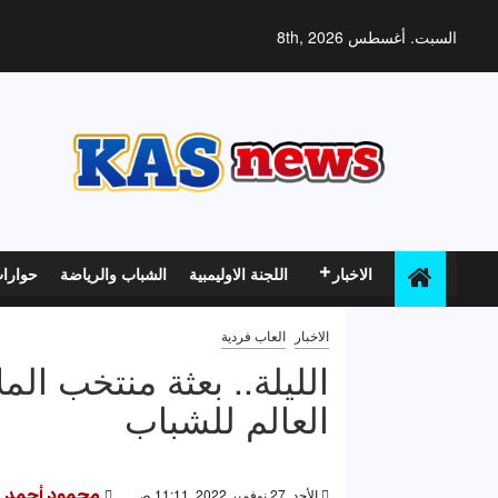
خطي
لى
السبت. أغسطس 8th, 2026
لمحتوى
الاخبار
اللجنة الاوليمبية
الشباب والرياضة
حوارا
الاخبار
العاب فردية
الليلة.. بعثة منتخب الم
العالم للشباب
الأحد, 27 نوفمبر 2022, 11:11 ص
محمود أحمد