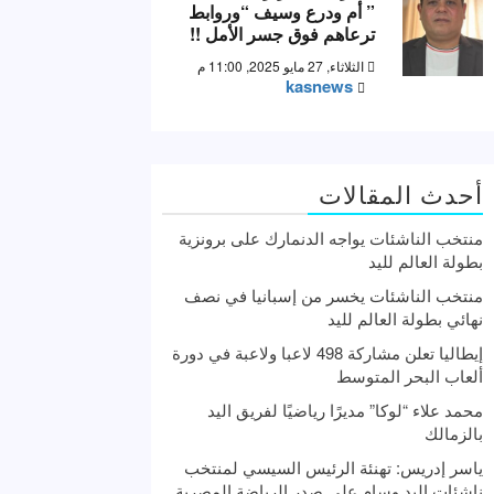
” أم ودرع وسيف “وروابط
ترعاهم فوق جسر الأمل !!
الثلاثاء, 27 مايو 2025, 11:00 م
kasnews
أحدث المقالات
منتخب الناشئات يواجه الدنمارك على برونزية
بطولة العالم لليد
منتخب الناشئات يخسر من إسبانيا في نصف
نهائي بطولة العالم لليد
إيطاليا تعلن مشاركة 498 لاعبا ولاعبة في دورة
ألعاب البحر المتوسط
محمد علاء “لوكا” مديرًا رياضيًا لفريق اليد
بالزمالك
ياسر إدريس: تهنئة الرئيس السيسي لمنتخب
ناشئات اليد وسام علي صدر الرياضة المصرية