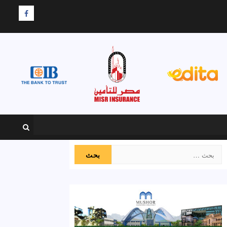
F
البحث
عن: