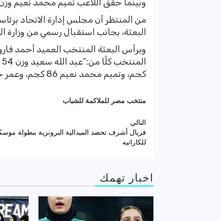
وبينما حقق اللاعب تميم محمد نعيم وزن 86 كجم المركز الخامس في بطولة العالم
من المنتظر أن مجلس إدارة الاتحاد برئا
البعثة، بجانب استقبال رسمي من وزارة ال
ويرأس البعثة المنتخب العميد أحمد فارو
كجم، وتميم محمد نعيم 86 كجم، وعمر خالد 92 كجم” ، ويقود منتخب مصر فنيا شريف هزع.
منتخب مصر للملاكمة للشباب
تصفّح
التالي
فريال أشرف تحصد الميدالية البرونزية ببطولة موسك
المقالات
للكاراتيه
اخبار تهمك