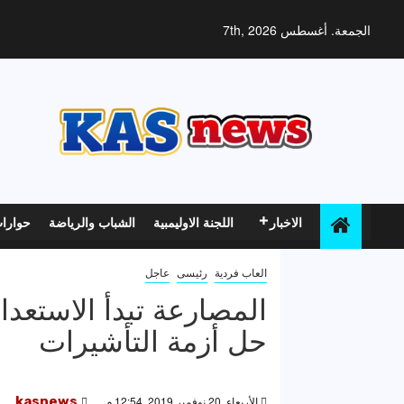
خطي
لى
الجمعة. أغسطس 7th, 2026
لمحتوى
الاخبار
اللجنة الاوليمبية
الشباب والرياضة
حوارا
العاب فردية
رئيسى
عاجل
المصارعة تبدأ الاستعد
حل أزمة التأشيرات
الأربعاء, 20 نوفمبر 2019, 12:54 م
kasnews