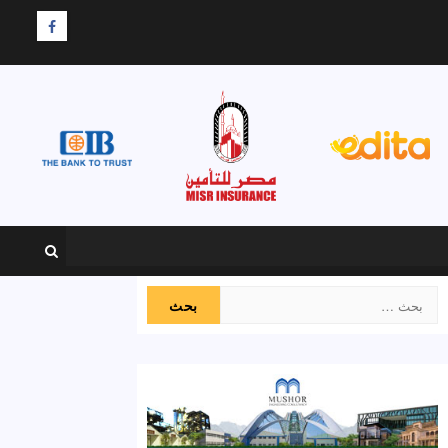
F
البحث
عن: