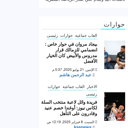
حوارات
العاب جماعية
حوارات
رئيسى
بيجاد مروان في حوار خاص :
انضمامي للزمالك قرار
مدروس والأبيض كان الخيار
الأفضل
الإثنين, 21 يوليو 2025, 5:37 م
عبد الرحمن هاشم
الاخبار
العاب جماعية
حوارات
رئيسى
فريدة وائل لاعبة منتخب السلة
لكاس نيوز: أوغندا خصم عنيد
وقادرون على التأهل
السبت, 8 فبراير 2025, 12:19 ص
kasnews