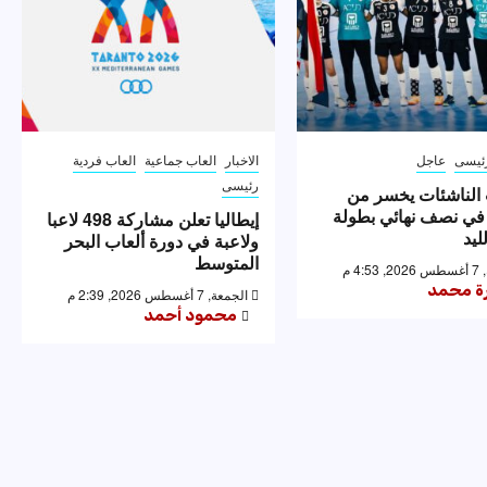
ئيسى
عاجل
الاخبار
العاب جماعية
العاب فردية
رئيسى
الناشئات يخسر من
 في نصف نهائي بطولة
إيطاليا تعلن مشاركة 498 لاعبا
ليد
ولاعبة في دورة ألعاب البحر
المتوسط
4: م
رة محمد
الجمعة, 7 أغسطس 2026, 2:39 م
محمود أحمد