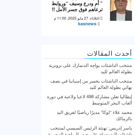
” أم ودرع وسيف “وروابط
ترعاهم فوق جسر الأمل !!
الثلاثاء, 27 مايو 2025, 11:00 م
kasnews
أحدث المقالات
منتخب الناشئات يواجه الدنمارك على برونزية
بطولة العالم لليد
منتخب الناشئات يخسر من إسبانيا في نصف
نهائي بطولة العالم لليد
إيطاليا تعلن مشاركة 498 لاعبا ولاعبة في دورة
ألعاب البحر المتوسط
محمد علاء “لوكا” مديرًا رياضيًا لفريق اليد
بالزمالك
ياسر إدريس: تهنئة الرئيس السيسي لمنتخب
ناشئات اليد وسام علي صدر الرياضة المصرية