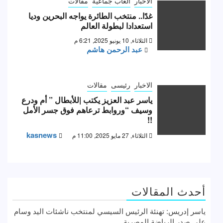
الاخبار
العاب جماعية
مقالات
غدًا.. منتخب الطائرة يواجه البحرين وديا
استعدادا لبطولة العالم
الثلاثاء, 10 يونيو 2025, 6:21 م
عبد الرحمن هاشم
الاخبار
رئيسى
مقالات
ياسر عبد العزيز يكتب |للأبطال ” أم ودرع
وسيف “وروابط ترعاهم فوق جسر الأمل
!!
kasnews
الثلاثاء, 27 مايو 2025, 11:00 م
أحدث المقالات
ياسر إدريس: تهنئة الرئيس السيسي لمنتخب ناشئات اليد وسام
علي صدر الرياضة المصرية