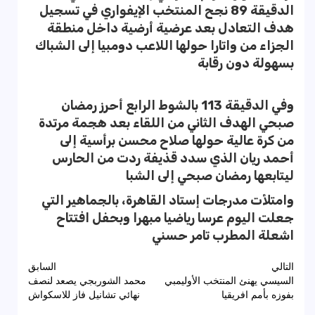
الدقيقة 89 نجح المنتخب الإيفواري في تسجيل
هدف التعادل بعد عرضية أرضية داخل منطقة
الجزاء من واتارا حولها اللاعب دومبيا إلى الشباك
بسهولة دون رقابة
وفي الدقيقة 113 بالشوط الرابع أحرز رمضان
صبحي الهدف الثاني من اللقاء بعد هجمة مرتدة
من كرة عالية حولها صلاح محسن برأسية إلى
أحمد ريان الذي سدد قذيفة ردت من الحارس
ليتابعها رمضان صبحي إلى الشبا
وامتلأت مدرجات إستاد القاهرة، بالجماهير التي
جعلت اليوم عرسا رياضيا مبهرا وبحفل افتتاح
اشعلة المطرب تامر حسني
تصفّح
التالي
السابق
السيسي يهنئ المنتخب الأوليمبي
محمد الشوربجي يصعد لنصف
المقالات
بفوزه بأمم افريقيا
نهائي تشانيل فاز للاسكواش