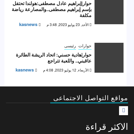
حوار|إبراهيم عادل مصطفى:هولندا تحتفل
بإسم إبراهيم مصطفى..والمصارعة رياضة
مكلفة
kasnews
الأحد, 23 يوليو 2023, 3:48 م
حوارات
رئيسى
حوار|هادية حسني: اتحاد الريشة الطائرة
عاقبني.. واللعبة تتراجع
kasnews
الأربعاء, 12 يوليو 2023, 4:08 م
مواقع التواصل الاجتماعى
F
الاكثر قراءة