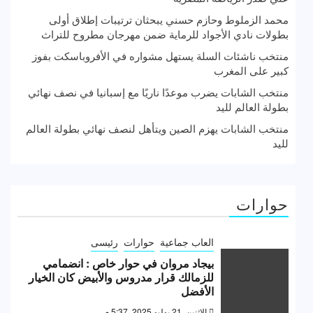
محمد الزملوط وحازم حسني يبحثان ترتيبات إطلاق أولى
بطولات نادي الأجواد للرماية ضمن مهرجان مطروح للتراث
منتخب ناشئات السلة يستهل مشواره في الأفروباسكت بفوز
كبير على المغرب
منتخب الشابات يضرب موعدًا ناريًا مع إسبانيا في نصف نهائي
بطولة العالم لليد
منتخب الشابات يهزم الصين ويتأهل لنصف نهائي بطولة العالم
لليد
حوارات
العاب جماعية
حوارات
رئيسى
بيجاد مروان في حوار خاص : انضمامي
للزمالك قرار مدروس والأبيض كان الخيار
الأفضل
الإثنين, 21 يوليو 2025, 5:37 م