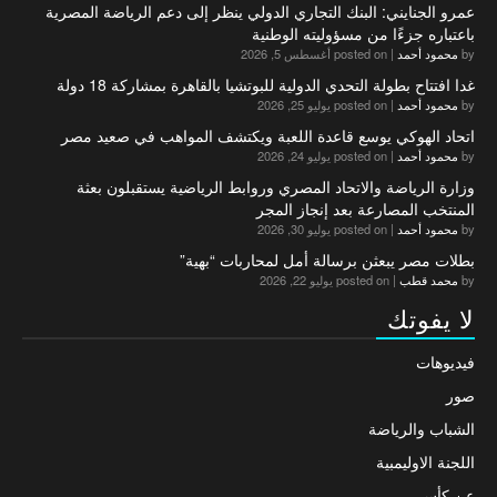
عمرو الجنايني: البنك التجاري الدولي ينظر إلى دعم الرياضة المصرية
باعتباره جزءًا من مسؤوليته الوطنية
by
محمود أحمد
|
posted on أغسطس 5, 2026
غدا افتتاح بطولة التحدي الدولية للبوتشيا بالقاهرة بمشاركة 18 دولة
by
محمود أحمد
|
posted on يوليو 25, 2026
اتحاد الهوكي يوسع قاعدة اللعبة ويكتشف المواهب في صعيد مصر
by
محمود أحمد
|
posted on يوليو 24, 2026
وزارة الرياضة والاتحاد المصري وروابط الرياضية يستقبلون بعثة
المنتخب المصارعة بعد إنجاز المجر
by
محمود أحمد
|
posted on يوليو 30, 2026
بطلات مصر يبعثن برسالة أمل لمحاربات “بهية”
by
محمد قطب
|
posted on يوليو 22, 2026
لا يفوتك
فيديوهات
صور
الشباب والرياضة
اللجنة الاوليمبية
عن كأس