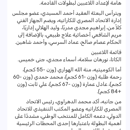
هامة لإعداد اللاعبين لبطولات القادمة.
ويترأس البعثة العقيد أحمد المسيدي، عضو مجلس
إدارة الاتحاد المصري للكاراتيه، ويضم الجهاز الفني
كلاً من، إبراهيم مجدي مدربًا، وليد الهلالي إداريًا،
مريم الشافعي أخصائية علاج طبيعي، بالإضافة إلى
الحكام عصام صالح، عماد السرسي، وأحمد شاهين.
قائمة اللاعبين
الكاتا، نورهان سلامة، أسماء مجدي، جنى خميس.
أما الكوميتيه، منة الله الهواري (وزن -55 كجم)،
رحمة طلبة (وزن -61 كجم)، محمد حمدي (وزن -60
كجم)، عادل عمارة (وزن -67 كجم)، علي ثابت (وزن
+84 كجم).
من جانبه، أكد محمد الدهراوي، رئيس الاتحاد
المصري للكاراتيه وعضو المكتب التنفيذي للاتحاد
الدولي، دعمه الكامل للمنتخب الوطني، مشددًا على
أهمية البطولة باعتبارها إحدى المحطات الرئيسية