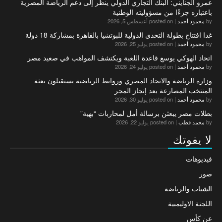
عمرو الجنايني: البنك التجاري الدولي ينظر إلى دعم الرياضة المصرية
باعتباره جزءًا من مسؤوليته الوطنية
by
محمود أحمد
|
posted on أغسطس 5, 2026
غدا افتتاح بطولة التحدي الدولية للبوتشيا بالقاهرة بمشاركة 18 دولة
by
محمود أحمد
|
posted on يوليو 25, 2026
اتحاد الهوكي يوسع قاعدة اللعبة ويكتشف المواهب في صعيد مصر
by
محمود أحمد
|
posted on يوليو 24, 2026
وزارة الرياضة والاتحاد المصري وروابط الرياضية يستقبلون بعثة
المنتخب المصارعة بعد إنجاز المجر
by
محمود أحمد
|
posted on يوليو 30, 2026
بطلات مصر يبعثن برسالة أمل لمحاربات “بهية”
by
محمد قطب
|
posted on يوليو 22, 2026
لا يفوتك
فيديوهات
صور
الشباب والرياضة
اللجنة الاوليمبية
عن كأس