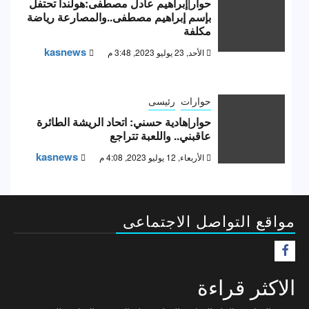
حوار|إبراهيم عادل مصطفى:هولندا تحتفل
بإسم إبراهيم مصطفى..والمصارعة رياضة
مكلفة
kasnews
الأحد, 23 يوليو 2023, 3:48 م
حوارات
رئيسى
حوار|هادية حسني: اتحاد الريشة الطائرة
عاقبني.. واللعبة تتراجع
kasnews
الأربعاء, 12 يوليو 2023, 4:08 م
مواقع التواصل الاجتماعى
F
الاكثر قراءة