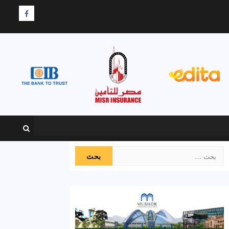
F
البحث
عن: