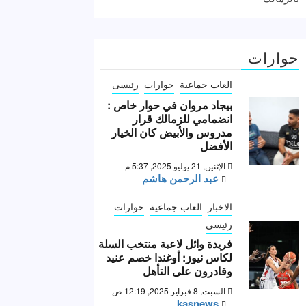
حوارات
العاب جماعية
حوارات
رئيسى
بيجاد مروان في حوار خاص :
انضمامي للزمالك قرار
مدروس والأبيض كان الخيار
الأفضل
الإثنين, 21 يوليو 2025, 5:37 م
عبد الرحمن هاشم
الاخبار
العاب جماعية
حوارات
رئيسى
فريدة وائل لاعبة منتخب السلة
لكاس نيوز: أوغندا خصم عنيد
وقادرون على التأهل
السبت, 8 فبراير 2025, 12:19 ص
kasnews