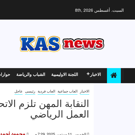
خطي
لى
السبت. أغسطس 8th, 2026
لمحتوى
الاخبار
اللجنة الاوليمبية
الشباب والرياضة
حوارا
الاخبار
العاب جماعية
العاب فردية
رئيسى
عاجل
النقابة المهن تلزم الات
العمل الرياضي
الخميس, 11 سبتمبر 2025, 7:29 م
محمود أحمد