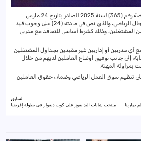
وأشار الخطاب إلى قرار وزير الشباب والرياضة رقم (365) لسنة 2025 الصادر بتاريخ 24 مارس
2025 بشأن لائحة الكوادر العاملة في المجال الرياضي، والذي نص في مادته (24) على وجوب قيد
من المشتغلين، وذلك كشرط أساسي للتعاقد مع مدربي
مع أي مدربين أو إداريين غير مقيدين بجداول المشتغلين
ابة، إلى جانب توفيق أوضاع العاملين لديهم من خلال
 بمزاولة المهنة.
 على تنظيم سوق العمل الرياضي وضمان حقوق العاملين
السابق
 بمارينا
منتخب شابات اليد يفوز على كوت ديفوار في بطولة إفريقيا