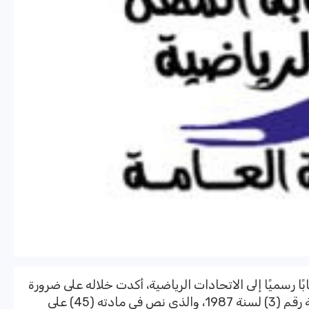
ًا رسميًا إلى الاتحادات الرياضية، أكدت خلاله على ضرورة
الالتزام بأحكام قانون نقابة المهن الرياضية رقم (3) لسنة 1987، والذي نص في مادته (45) على