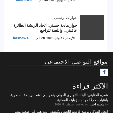
حوارات
رئيسى
حوار|هادية حسني: اتحاد الريشة الطائرة
عاقبني.. واللعبة تتراجع
kasnews
الأربعاء, 12 يوليو 2023, 4:08 م
مواقع التواصل الاجتماعى
F
الاكثر قراءة
عمرو الجنايني: البنك التجاري الدولي ينظر إلى دعم الرياضة المصرية
باعتباره جزءًا من مسؤوليته الوطنية
by
محمود أحمد
|
posted on أغسطس 5, 2026
اتحاد الهوكي يوسع قاعدة اللعبة ويكتشف المواهب في صعيد مصر