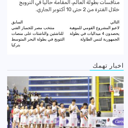
منافسات بطولة العالم، المقامة حالياً في النرويج
خلال الفترة من 2 حتى 10 أكتوبر الجاري.
تصفّح
التالي
السابق
لاعبو المشروع القومي للموهبة
منتخب مصر للجمباز الفني
المقالات
يحصدون 4 ميداليات في بطولة
للناشئين والناشئات على منصات
الجمهورية لتنس الطاولة
التتويج في بطولة البحر المتوسط
بتركيا
اخبار تهمك