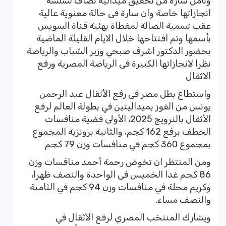
وتأمل سارة من تحقيق ميدالية تضاف لسلسة
انجازاتها خاصة وان سارة فى حالة معنوية عالية
عقب تسمية الصالة لمغطاة بهئية قناة السويس
بأسمها وتم افتتاحها خلال الايام القليلة الماضية
بحضور الدكتور اشرف صبحي وزير الشباب والرياضة
نظرا لانجازاتها الكبيرة فى الرياضة المصرية ورفع
الاثقال
واستطاع بطل مصر فى رفع الأثقال عبد الرحمن
يونس من الفوز بميداليتين في بطولة العالم لرفع
الأثقال بالنرويج 2025، الأولى فضية منافسات
الخطف برفع 162 كجم، والثانية برونزية المجموع
بمجموع 360 كجم في منافسات وزن 79 كجم
ومن المنتظر ان تخوض رحمة أحمد منافسات وزن
86 كجم غدا الخميس فى الواحدة والنصف ظهرا،
وكريم محلة في منافسات وزن 94 كجم في الثامنة
والنصف مساء.
ويشارك المنتخب المصري لرفع الأثقال في