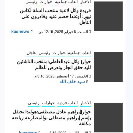
الاخبار
العاب جماعية
حوارات
رئيسى
فريدة وائل لاعبة منتخب السلة لكاس
نيوز: أوغندا خصم عنيد وقادرون على
التأهل
kasnews
السبت, 8 فبراير 2025, 12:19 ص
العاب جماعية
حوارات
رئيسى
عاجل
حوار| وائل عبدالعاطي:منتخب الناشئين
لليد حقق انجاز وتعرض للظلم
الخميس, 17 أغسطس 2023, 3:10 م
سيد خلف الله
الاخبار
العاب فردية
حوارات
رئيسى
حوار|إبراهيم عادل مصطفى:هولندا تحتفل
بإسم إبراهيم مصطفى..والمصارعة رياضة
مكلفة
kasnews
الأحد, 23 يوليو 2023, 3:48 م