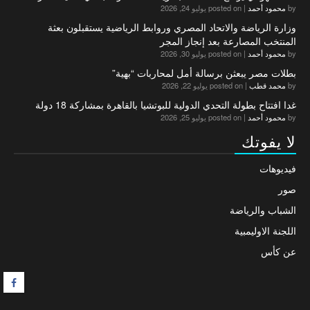
by
محمود أحمد
|
posted on يوليو 24, 2026
وزارة الرياضة والاتحاد المصري وروابط الرياضية يستقبلون بعثة
المنتخب المصارعة بعد إنجاز المجر
by
محمود أحمد
|
posted on يوليو 30, 2026
بطلات مصر يبعثن برسالة أمل لمحاربات “بهية”
by
محمد قطب
|
posted on يوليو 22, 2026
غدا افتتاح بطولة التحدي الدولية للبوتشيا بالقاهرة بمشاركة 18 دولة
by
محمود أحمد
|
posted on يوليو 25, 2026
لا يفوتك
فيديوهات
صور
الشباب والرياضة
اللجنة الاوليمبية
عن كأس
F