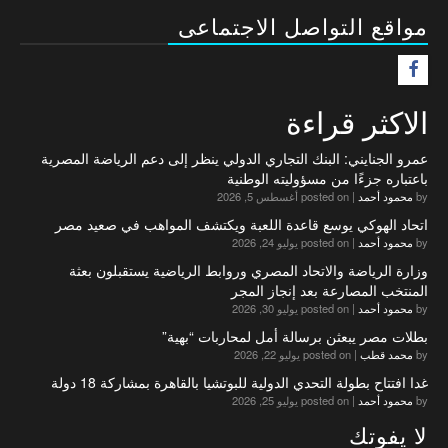
مواقع التواصل الاجتماعى
F
الاكثر قراءة
عمرو الجنايني: البنك التجاري الدولي ينظر إلى دعم الرياضة المصرية
باعتباره جزءًا من مسؤوليته الوطنية
by
محمود أحمد
|
posted on أغسطس 5, 2026
اتحاد الهوكي يوسع قاعدة اللعبة ويكتشف المواهب في صعيد مصر
by
محمود أحمد
|
posted on يوليو 24, 2026
وزارة الرياضة والاتحاد المصري وروابط الرياضية يستقبلون بعثة
المنتخب المصارعة بعد إنجاز المجر
by
محمود أحمد
|
posted on يوليو 30, 2026
بطلات مصر يبعثن برسالة أمل لمحاربات “بهية”
by
محمد قطب
|
posted on يوليو 22, 2026
غدا افتتاح بطولة التحدي الدولية للبوتشيا بالقاهرة بمشاركة 18 دولة
by
محمود أحمد
|
posted on يوليو 25, 2026
لا يفوتك