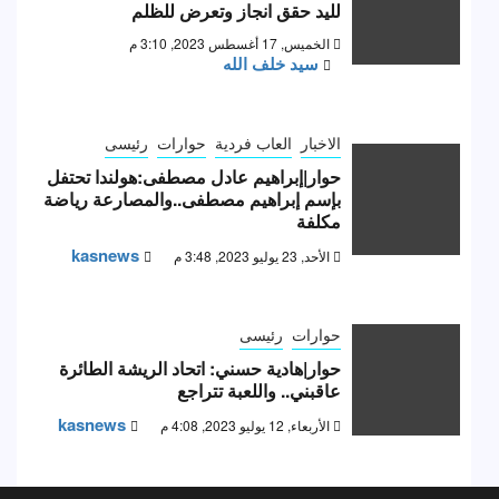
لليد حقق انجاز وتعرض للظلم
الخميس, 17 أغسطس 2023, 3:10 م
سيد خلف الله
الاخبار
العاب فردية
حوارات
رئيسى
حوار|إبراهيم عادل مصطفى:هولندا تحتفل
بإسم إبراهيم مصطفى..والمصارعة رياضة
مكلفة
kasnews
الأحد, 23 يوليو 2023, 3:48 م
حوارات
رئيسى
حوار|هادية حسني: اتحاد الريشة الطائرة
عاقبني.. واللعبة تتراجع
kasnews
الأربعاء, 12 يوليو 2023, 4:08 م