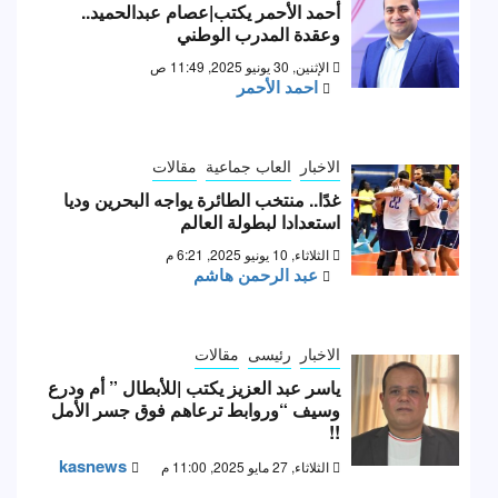
أحمد الأحمر يكتب|عصام عبدالحميد..
وعقدة المدرب الوطني
الإثنين, 30 يونيو 2025, 11:49 ص
احمد الأحمر
الاخبار
العاب جماعية
مقالات
غدًا.. منتخب الطائرة يواجه البحرين وديا
استعدادا لبطولة العالم
الثلاثاء, 10 يونيو 2025, 6:21 م
عبد الرحمن هاشم
الاخبار
رئيسى
مقالات
ياسر عبد العزيز يكتب |للأبطال ” أم ودرع
وسيف “وروابط ترعاهم فوق جسر الأمل
!!
kasnews
الثلاثاء, 27 مايو 2025, 11:00 م