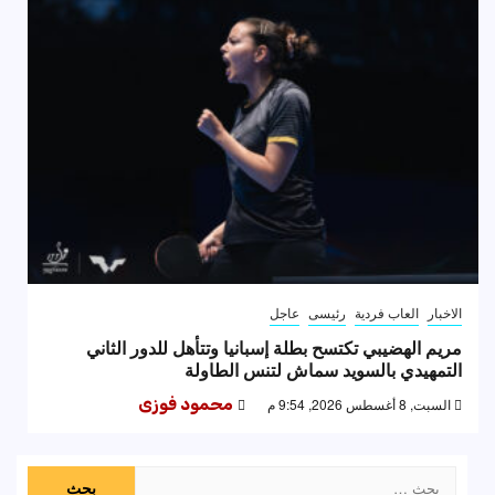
الاخبار
العاب فردية
رئيسى
عاجل
مريم الهضيبي تكتسح بطلة إسبانيا وتتأهل للدور الثاني
التمهيدي بالسويد سماش لتنس الطاولة
السبت, 8 أغسطس 2026, 9:54 م
محمود فوزى
البحث