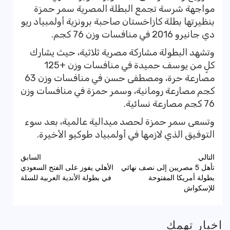
مواجهة شرسة تجمع البطلة المصرية سمر حمزة
بنظيرتها بطلة كازاخستان صاحبة برونزية أولمبياد ريو
دي جانيرو 2016 في منافسات وزن 76 كجم.
وتشهد البطولة مشاركة مصرية ثلاثية، حيث يشارك
كلٍ من يوسف حميدة في منافسات وزن +125
مصارعة حرة، ومصطفى حسن في منافسات وزن 63
كجم مصارعة رومانية، وسمر حمزة في منافسات وزن
76 كجم مصارعة نسائية.
وتسعى سمر حمزة لحصد ميدالية عالمية، بعد سوء
التوفيق الذي لازمها في أولمبياد طوكيو الأخيرة.
تصفّح
التالي
السابق
تأهل 5 مصريين إلى نصف نهائي
الأهلي يفوز على الفتح السعودي
المقالات
بطولة أمريكا المفتوحة
في بطولة الأندية العربية للسلة
للإسكواش
اخبار تهمك