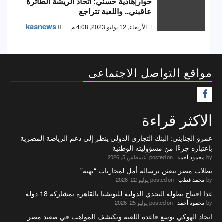
حوار|هادية حسني: اتحاد الريشة الطائرة
عاقبني.. واللعبة تتراجع
kasnews
الأربعاء, 12 يوليو 2023, 4:08 م
مواقع التواصل الاجتماعى
F
الاكثر قراءة
عمرو الجنايني: البنك التجاري الدولي ينظر إلى دعم الرياضة المصرية
باعتباره جزءًا من مسؤوليته الوطنية
by
محمود أحمد
|
posted on أغسطس 5, 2026
بطلات مصر يبعثن برسالة أمل لمحاربات “بهية”
by
محمد قطب
|
posted on يوليو 22, 2026
غدا افتتاح بطولة التحدي الدولية للبوتشيا بالقاهرة بمشاركة 18 دولة
by
محمود أحمد
|
posted on يوليو 25, 2026
اتحاد الهوكي يوسع قاعدة اللعبة ويكتشف المواهب في صعيد مصر