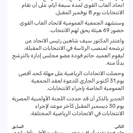
اتحاد ألعاب القوى لمدة سبعة أيام، على أن تقام
الانتخابات يوم 8 نوفمبر المقبل.
وستشهد الجمعية العمومية لاتحاد ألعاب القوى
خضور 69 هيئة يحق لهم الانتخاب.
واعتذر الدكتور سيف شاهين رئيس الاتحاد عن
ترشحه لمنصب الرئاسة في الانتخابات المقبلة،
ليقوم العميد حاتم فودة عضو مجلس إدارة بالترشح
بدلًا منه.
وحصلت الاتحادات الرياضية على مهلة كحد أقصى
يوم 31 أكتوبر الجاري للدعوة لعقد الجمعية
العمومية الخاصة بإجراء الانتخابات.
الجدير بالذكر أن قد حددت اللجنة الأولمبية المصرية
يوم 30 ديسمبر المقبل كآخر موعد لإجراء
الانتخابات في الاتحادات الرياضية المختلفة.
تصفّح
التالي
السابق
حاتم فودة يتقدم بأوراق ترشحه
سيدات يد الأهلي يتأهلن لنصف