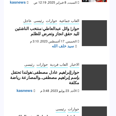
kasnews
السبت, 8 فبراير 2025, 12:19 ص
العاب جماعية
حوارات
رئيسى
عاجل
حوار| وائل عبدالعاطي:منتخب الناشئين
لليد حقق انجاز وتعرض للظلم
الخميس, 17 أغسطس 2023, 3:10 م
سيد خلف الله
الاخبار
العاب فردية
حوارات
رئيسى
حوار|إبراهيم عادل مصطفى:هولندا تحتفل
بإسم إبراهيم مصطفى..والمصارعة رياضة
مكلفة
kasnews
الأحد, 23 يوليو 2023, 3:48 م
حوارات
رئيسى