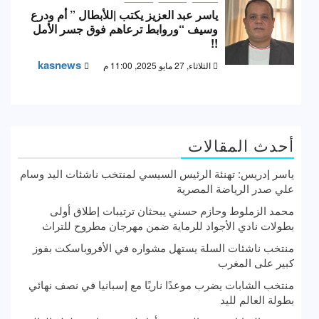
ياسر عبد العزيز يكتب |للأبطال ” أم ودرع
وسيف “وروابط ترعاهم فوق جسر الأمل
!!
kasnews
الثلاثاء, 27 مايو 2025, 11:00 م
أحدث المقالات
ياسر إدريس: تهنئة الرئيس السيسي لمنتخب ناشئات اليد وسام
علي صدر الرياضة المصرية
محمد الزملوط وحازم حسني يبحثان ترتيبات إطلاق أولى
بطولات نادي الأجواد للرماية ضمن مهرجان مطروح للتراث
منتخب ناشئات السلة يستهل مشواره في الأفروباسكت بفوز
كبير على المغرب
منتخب الشابات يضرب موعدًا ناريًا مع إسبانيا في نصف نهائي
بطولة العالم لليد