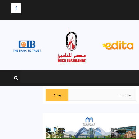
F
البحث
عن: