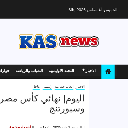
خطي
لى
الخميس. أغسطس 6th, 2026
لمحتوى
الاخبار
اللجنة الاوليمبية
الشباب والرياضة
حوارا
الاخبار
العاب جماعية
رئيسى
عاجل
اليوم| نهائي كأس مصر 
وسبورتنج
السبت, 3 مايو 2025, 12:05 م
اميرة محمد