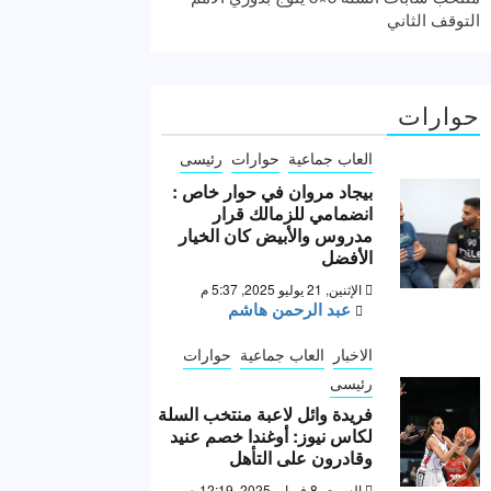
التوقف الثاني
حوارات
العاب جماعية
حوارات
رئيسى
بيجاد مروان في حوار خاص :
انضمامي للزمالك قرار
مدروس والأبيض كان الخيار
الأفضل
الإثنين, 21 يوليو 2025, 5:37 م
عبد الرحمن هاشم
الاخبار
العاب جماعية
حوارات
رئيسى
فريدة وائل لاعبة منتخب السلة
لكاس نيوز: أوغندا خصم عنيد
وقادرون على التأهل
السبت, 8 فبراير 2025, 12:19 ص