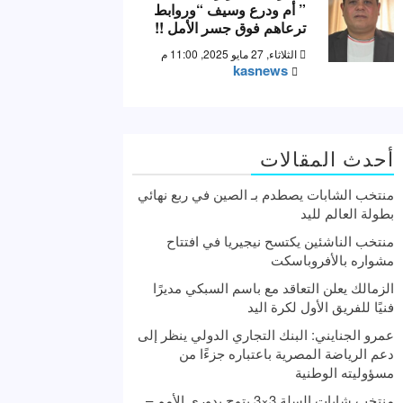
” أم ودرع وسيف “وروابط
ترعاهم فوق جسر الأمل !!
الثلاثاء, 27 مايو 2025, 11:00 م
kasnews
أحدث المقالات
منتخب الشابات يصطدم بـ الصين في ربع نهائي
بطولة العالم لليد
منتخب الناشئين يكتسح نيجيريا في افتتاح
مشواره بالأفروباسكت
الزمالك يعلن التعاقد مع باسم السبكي مديرًا
فنيًا للفريق الأول لكرة اليد
عمرو الجنايني: البنك التجاري الدولي ينظر إلى
دعم الرياضة المصرية باعتباره جزءًا من
مسؤوليته الوطنية
منتخب شابات السلة 3×3 يتوج بدوري الأمم –