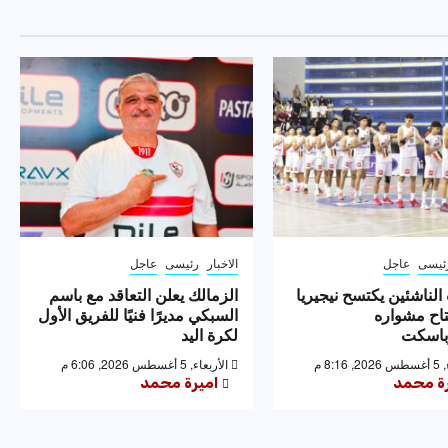
ئيسى
عاجل
الاخبار
رئيسى
عاجل
لناشئين يكتسح نيجيريا
الزمالك يعلن التعاقد مع باسم
تاح مشواره
السبكي مديرًا فنيًا للفريق الأول
وباسكت
لكرة اليد
8:1 م
الأربعاء, 5 أغسطس 2026, 6:06 م
رة محمد
اميرة محمد