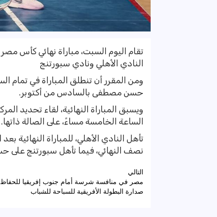
النادي الأهلي ونادي سبورتنج
ومن المقرر أن تنطلق المباراة في تمام الس
حسن مصطفى بالسادس من أكتوبر.
ويسبق المباراة النهائية، لقاء تحديد المر
الساعة الخامسة مساءً، على الصالة ذاتها.
نصف النهائي، فيما تأهل سبورتنج على حساب هليوبوليس، بنت
تصفّح
التالي
مصر في منافسة شرسة أمام جنوب إفريقيا للحفاظ
المقالات
صدارة البطولة الأفريقية للسباحة للشباب