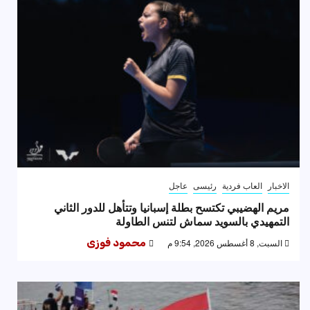
الاخبار
العاب فردية
رئيسى
عاجل
مريم الهضيبي تكتسح بطلة إسبانيا وتتأهل للدور الثاني
التمهيدي بالسويد سماش لتنس الطاولة
السبت, 8 أغسطس 2026, 9:54 م
محمود فوزى