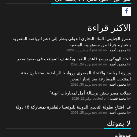
F
الاكثر قراءة
عمرو الجنايني: البنك التجاري الدولي ينظر إلى دعم الرياضة المصرية
باعتباره جزءًا من مسؤوليته الوطنية
by
محمود أحمد
|
posted on أغسطس 5, 2026
اتحاد الهوكي يوسع قاعدة اللعبة ويكتشف المواهب في صعيد مصر
by
محمود أحمد
|
posted on يوليو 24, 2026
وزارة الرياضة والاتحاد المصري وروابط الرياضية يستقبلون بعثة
المنتخب المصارعة بعد إنجاز المجر
by
محمود أحمد
|
posted on يوليو 30, 2026
بطلات مصر يبعثن برسالة أمل لمحاربات “بهية”
by
محمد قطب
|
posted on يوليو 22, 2026
غدا افتتاح بطولة التحدي الدولية للبوتشيا بالقاهرة بمشاركة 18 دولة
by
محمود أحمد
|
posted on يوليو 25, 2026
لا يفوتك
فيديوهات