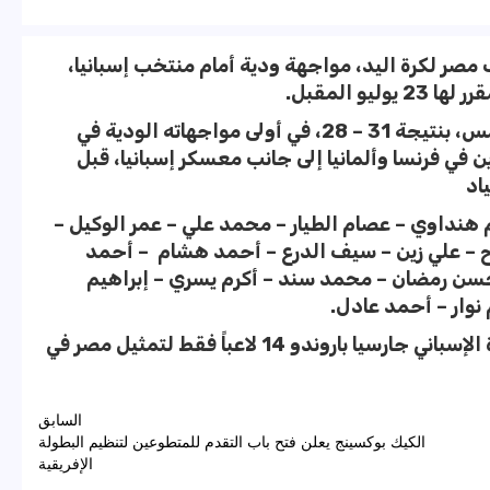
صر لكرة اليد، مواجهة ودية أمام منتخب إسبانيا،
و المقبل.
وفاز الفراعنة على منتخب كرواتيا ودياً أمس، بنتيجة 31 – 28، في أولى مواجهاته الودية في
ي فرنسا وألمانيا إلى جانب معسكر إسبانيا، قبل
اد
خب 20 لاعبا هم كريم هنداوي – عصام الطيار – محمد علي – عمر الوكيل –
 – علي زين – سيف الدرع – أحمد هشام – أحمد
حسن رمضان – محمد سند – أكرم يسري – إبراهيم
وار – أحمد عادل.
ومن المقرر أن يختار الجهاز الفني بقيادة الإسباني جارسيا باروندو 14 لاعباً فقط لتمثيل مصر في
السابق
الكيك بوكسينج يعلن فتح باب التقدم للمتطوعين لتنظيم البطولة
الإفريقية