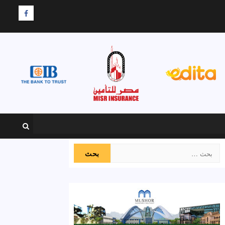
F
البحث
عن: