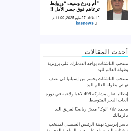
” أم ودرع وسيف “وروابط
ترعاهم فوق جسر الأمل !!
الثلاثاء, 27 مايو 2025, 11:00 م
kasnews
أحدث المقالات
منتخب الناشئات يواجه الدنمارك على برونزية
بطولة العالم لليد
منتخب الناشئات يخسر من إسبانيا في نصف
نهائي بطولة العالم لليد
إيطاليا تعلن مشاركة 498 لاعبا ولاعبة في دورة
ألعاب البحر المتوسط
محمد علاء “لوكا” مديرًا رياضيًا لفريق اليد
بالزمالك
ياسر إدريس: تهنئة الرئيس السيسي لمنتخب
ناشئات اليد وسام علي صدر الرياضة المصرية