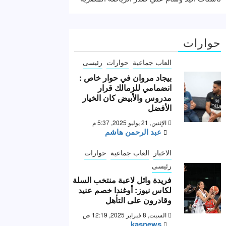
حوارات
العاب جماعية
حوارات
رئيسى
بيجاد مروان في حوار خاص :
انضمامي للزمالك قرار
مدروس والأبيض كان الخيار
الأفضل
الإثنين, 21 يوليو 2025, 5:37 م
عبد الرحمن هاشم
الاخبار
العاب جماعية
حوارات
رئيسى
فريدة وائل لاعبة منتخب السلة
لكاس نيوز: أوغندا خصم عنيد
وقادرون على التأهل
السبت, 8 فبراير 2025, 12:19 ص
kasnews