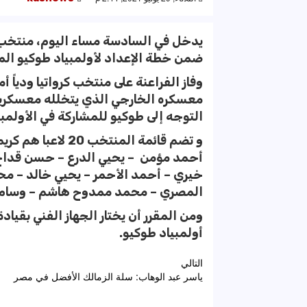
يدخل في السادسة مساء اليوم، منتخب م
ضمن خطة الإعداد لأولمبياد طوكيو المقرر لها 23 يولي
معسكره الخارجي الذي يتخلله معسكرين ف
التوجه إلى طوكيو للمشاركة في الأولمبي
و تضم قائمة المنت
أحمد مؤمن – يحيي الدرع – حسن قداح
خيري – أحمد الأحمر – يحيي خالد – م
المصري – محمد ممدوح هاشم – وسام ن
أولمبياد طوكيو.
تصفّح
التالي
ياسر عبد الوهاب: سلة الزمالك الأفضل في مصر
المقالات