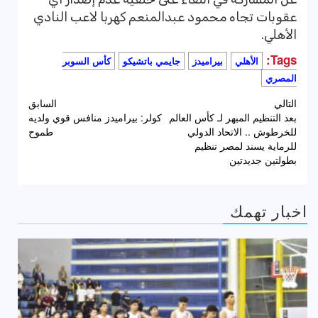
عقوبات تجاه محمود عبدالمنعم كهربا لاعب النادي
الأهلي.
Tags:
الأهلي
بيراميدز
جايمي باتشيكو
كأس السوبر
المصري
تصفّح
التالي
السابق
بعد التنظيم المبهر لـ كأس العالم
كولر: بيراميدز منافس قوي ولديه
المقالات
للخرطوش .. الاتحاد الدولي
طموح
للرماية يسند لمصر تنظيم
بطولتين جديدتين
اخبار تهمك