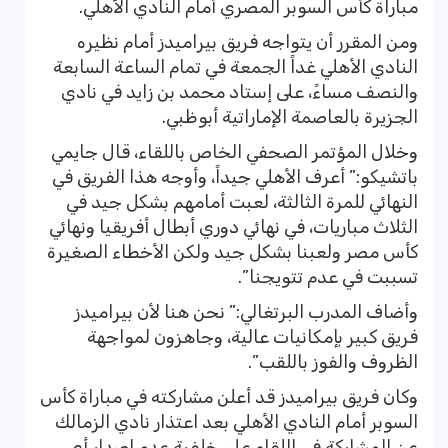
مباراة كأس السوبر المصري أمام النادي الأهلي.
ومن المقرر أن يتواجه فريق بيراميدز أمام نظيره
النادي الأهلي غداً الجمعة في تمام الساعة السابعة
والنصف مساءً، على إستاد محمد بن زايد في نادي
الجزيرة بالعاصمة الإماراتية أبوظبي.
وخلال المؤتمر الصحفي الخاص باللقاء، قال جايمي
باتشيكو:” أعرف الأهلي جيداً، وأوجه هذا الفريق في
النهائي للمرة الثالثة، لعبت أمامهم بشكل جيد في
الثلاث مباريات، في نهائي دوري أبطال أفريقيا ونهائي
كأس مصر ولعبنا بشكل جيد ولكن الأخطاء الصغيرة
تسببت في عدم تتويجنا”.
وأضاف المدرب البرتغالي:” نحن هنا لأن بيراميدز
فريق كبير بإمكانيات عالية، وجاهزون لمواجهة
الظروف والفوز باللقب”.
وكان فريق بيراميدز قد أعلن مشاركته في مباراة كأس
السوبر أمام النادي الأهلي بعد اعتذار نادي الزمالك
عن المشاركة في اللقاء على خلفية عدم إصدار أي