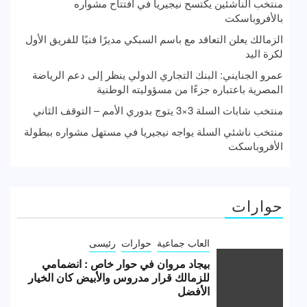
منتخب الناشئين يكتسح نيجيريا في افتتاح مشواره
بالأفروباسكت
الزمالك يعلن التعاقد مع باسم السبكي مديرًا فنيًا للفريق الأول
لكرة اليد
عمرو الجنايني: البنك التجاري الدولي ينظر إلى دعم الرياضة
المصرية باعتباره جزءًا من مسؤوليته الوطنية
منتخب شابات السلة 3×3 يتوج بدوري الأمم – التوقف الثاني
منتخب ناشئي السلة يواجه نيجيريا في مستهل مشواره ببطولة
الأفروباسكت
حوارات
العاب جماعية
حوارات
رئيسى
بيجاد مروان في حوار خاص : انضمامي
للزمالك قرار مدروس والأبيض كان الخيار
الأفضل