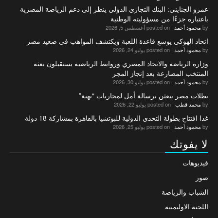
عمرو الجنايني: البنك التجاري الدولي ينظر إلى دعم الرياضة المصرية
باعتباره جزءًا من مسؤوليته الوطنية
by
محمود أحمد
|
posted on أغسطس 5, 2026
اتحاد الهوكي يوسع قاعدة اللعبة ويكتشف المواهب في صعيد مصر
by
محمود أحمد
|
posted on يوليو 24, 2026
وزارة الرياضة والاتحاد المصري وروابط الرياضية يستقبلون بعثة
المنتخب المصارعة بعد إنجاز المجر
by
محمود أحمد
|
posted on يوليو 30, 2026
بطلات مصر يبعثن برسالة أمل لمحاربات “بهية”
by
محمد قطب
|
posted on يوليو 22, 2026
غدا افتتاح بطولة التحدي الدولية للبوتشيا بالقاهرة بمشاركة 18 دولة
by
محمود أحمد
|
posted on يوليو 25, 2026
لا يفوتك
فيديوهات
صور
الشباب والرياضة
اللجنة الاوليمبية