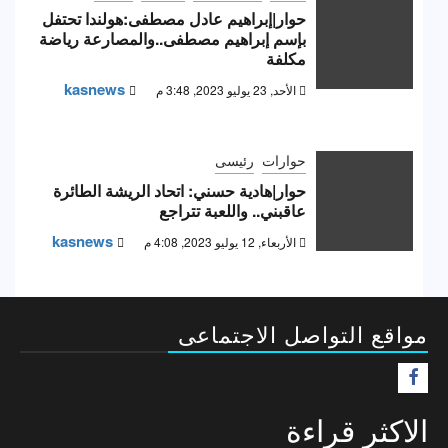
حوار|إبراهيم عادل مصطفى:هولندا تحتفل
بإسم إبراهيم مصطفى..والمصارعة رياضة
مكلفة
kasnews
الأحد, 23 يوليو 2023, 3:48 م
حوارات
رئيسى
حوار|هادية حسني: اتحاد الريشة الطائرة
عاقبني.. واللعبة تتراجع
kasnews
الأربعاء, 12 يوليو 2023, 4:08 م
مواقع التواصل الاجتماعى
F
الاكثر قراءة