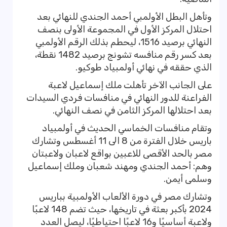
وتأهل البطل الأولمبي أحمد الجندي للنهائي بعد
احتلال المركز الأول في المجموعة الأولى بنصف
النهائي برصيد 1516، ليحطم بذلك الرقم الأولمبي
بعد كسر رقم منافسه تشونج برصيد 1482 نقطة،
الذي حققه في نهائي أولمبياد طوكيو.
على الجانب الآخر تأهلت ملك إسماعيل لاعبة
الفراعنة للدور النهائي في منافسات فردي السيدات
بعد احتلالها المركز الثامن في نصف النهائي.
وتقام منافسات الخماسي الحديث في أولمبياد
باريس خلال الفترة من 8 الى 11 أغسطس وتشارك
مصر بالحد الأقصى للاعبين بواقع لاعبان ولاعبتان
وهم: أحمد الجندي ومهند شعبان وملك إسماعيل
وسلمى أيمن.
وتشارك مصر في دورة الألعاب الأولمبية بباريس
2024 بأكبر بعثة في تاريخها، حيث تضم 148 لاعبًا
ولاعبة أساسيًا و16 لاعبًا احتياطيًا، ليصل العدد