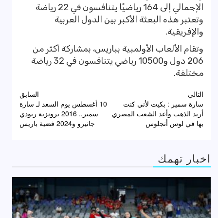
الإجمالي إلى 164 رياضيًا يتنافسون في 22 رياضة
وتعتبر هذه البعثة الأكبر بين الدول العربية
والإفريقية.
وتقام الألعاب الأولمبية بباريس، بمشاركة أكثر من
206 دول و10500 رياضي يتنافسون في 32 رياضة
مختلفة.
تصفّح
التالي
السابق
سارة سمير : بكيت لأني كنت
10 أغسطس يوم السعد لـ سارة
المقالات
أريد الذهب وأعد الشعب المصري
سمير.. 2016 برونزية ريودي
بها في لوس أنجلوس
جانيرو و2024 فضية باريس
اخبار تهمك