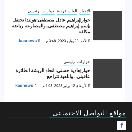
الاخبار
العاب فردية
حوارات
رئيسى
حوار|إبراهيم عادل مصطفى:هولندا تحتفل
بإسم إبراهيم مصطفى..والمصارعة رياضة
مكلفة
kasnews
الأحد, 23 يوليو 2023, 3:48 م
حوارات
رئيسى
حوار|هادية حسني: اتحاد الريشة الطائرة
عاقبني.. واللعبة تتراجع
kasnews
الأربعاء, 12 يوليو 2023, 4:08 م
مواقع التواصل الاجتماعى
F