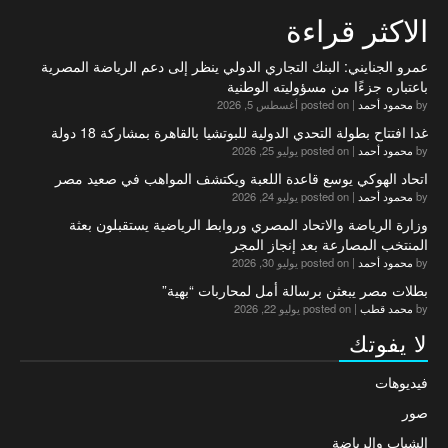
الاكثر قراءة
عمرو الجنايني: البنك التجاري الدولي ينظر إلى دعم الرياضة المصرية
باعتباره جزءًا من مسؤوليته الوطنية
by
محمود أحمد
|
posted on أغسطس 5, 2026
غدا افتتاح بطولة التحدي الدولية للبوتشيا بالقاهرة بمشاركة 18 دولة
by
محمود أحمد
|
posted on يوليو 25, 2026
اتحاد الهوكي يوسع قاعدة اللعبة ويكتشف المواهب في صعيد مصر
by
محمود أحمد
|
posted on يوليو 24, 2026
وزارة الرياضة والاتحاد المصري وروابط الرياضية يستقبلون بعثة
المنتخب المصارعة بعد إنجاز المجر
by
محمود أحمد
|
posted on يوليو 30, 2026
بطلات مصر يبعثن برسالة أمل لمحاربات “بهية”
by
محمد قطب
|
posted on يوليو 22, 2026
لا يفوتك
فيديوهات
صور
الشباب والرياضة