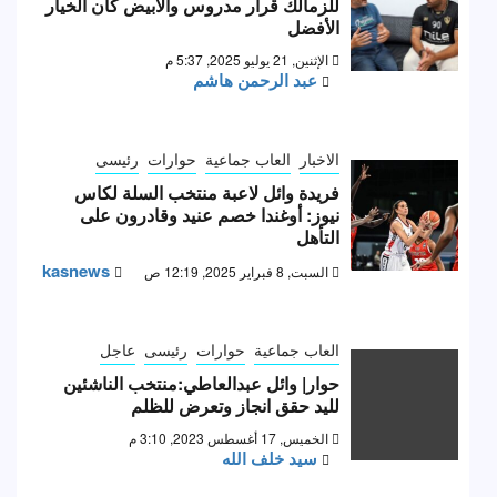
للزمالك قرار مدروس والأبيض كان الخيار
الأفضل
الإثنين, 21 يوليو 2025, 5:37 م
عبد الرحمن هاشم
الاخبار
العاب جماعية
حوارات
رئيسى
فريدة وائل لاعبة منتخب السلة لكاس
نيوز: أوغندا خصم عنيد وقادرون على
التأهل
kasnews
السبت, 8 فبراير 2025, 12:19 ص
العاب جماعية
حوارات
رئيسى
عاجل
حوار| وائل عبدالعاطي:منتخب الناشئين
لليد حقق انجاز وتعرض للظلم
الخميس, 17 أغسطس 2023, 3:10 م
سيد خلف الله