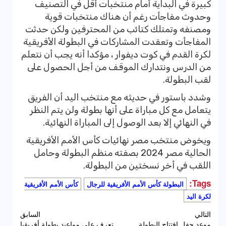
كبيرة في البداية أمام منتخبات أقل في التصنيف
وحدوث مفاجأت رغم أن هناك منتخبات قوية
ومصنفه وتمتلك كتائب من المحترفين ولكن حدثت
المفاجأت وتعقدت المشاركات في البطولة الأفريقية
لكرة القدم في كوت ديفوار ، مؤكدا أنه يجب أن نتعلم
من الدرس ونتدارك الموقف من أجل الحصول على
لقب البطولة.
وشدد باستور في حديثه مع منتخب اليد أن الفريق
يتعامل مع كل مباراة على أنها بطولة ولن يتم النظر
في النهائي إلا بعد الوصول إلى المباراة النهائية.
ويخوض منتخب مصر نهائيات كأس الأمم الأفريقية
الحالية مصر 2024 بصفته منظم البطولة وحامل
اللقب في أخر نسختين من البطولة.
Tags:
البطولة كأس الأمم الأفريقية للرجال
كأس الأمم الأفريقية
لكرة اليد
تصفّح
التالي
السابق
موعد حفل افتتاح البطولة
تعرف على مواعيد بطولة أفريقيا