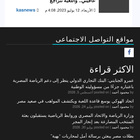
عاقبني.. واللعبة تتراجع
kasnews
الأربعاء, 12 يوليو 2023, 4:08 م
مواقع التواصل الاجتماعى
F
الاكثر قراءة
عمرو الجنايني: البنك التجاري الدولي ينظر إلى دعم الرياضة المصرية
باعتباره جزءًا من مسؤوليته الوطنية
by
محمود أحمد
|
posted on أغسطس 5, 2026
اتحاد الهوكي يوسع قاعدة اللعبة ويكتشف المواهب في صعيد مصر
by
محمود أحمد
|
posted on يوليو 24, 2026
وزارة الرياضة والاتحاد المصري وروابط الرياضية يستقبلون بعثة
المنتخب المصارعة بعد إنجاز المجر
by
محمود أحمد
|
posted on يوليو 30, 2026
بطلات مصر يبعثن برسالة أمل لمحاربات “بهية”