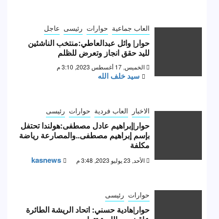
العاب جماعية
حوارات
رئيسى
عاجل
حوار| وائل عبدالعاطي:منتخب الناشئين
لليد حقق انجاز وتعرض للظلم
الخميس, 17 أغسطس 2023, 3:10 م
سيد خلف الله
الاخبار
العاب فردية
حوارات
رئيسى
حوار|إبراهيم عادل مصطفى:هولندا تحتفل
بإسم إبراهيم مصطفى..والمصارعة رياضة
مكلفة
kasnews
الأحد, 23 يوليو 2023, 3:48 م
حوارات
رئيسى
حوار|هادية حسني: اتحاد الريشة الطائرة