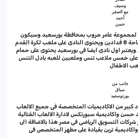
وسيف
مع الصقر
أحمد
حسن
ضى لمجموعة عامر جروب بمحافظة بورسعيد وسيكون
النادى الاول بالمحافظة المقام على مساحة 8 فدادين ويحتوى النادى على ملعب لكرة القدم
عتبر اول نادى ايضا فى بورسعيد يحتوى على حمام
ى على خمس ملاعب تنس وملعبين للعبه بادل التنس
عب الاطفال
جانب من
سباق
بورتوسعيد
د كبير من الاكاديميات المتخصصة فى جميع الالعاب
 حسن واكاديمية سبورتكس لادارة الالعاب القتالية
ر شركات التسويق الرياضى فى مصر هذا بالاضافة الى
واكاديمية ترين بقيادة على مظهر المتخصص فى