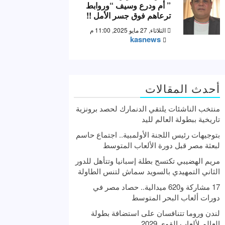
” أم ودرع وسيف “وروابط
ترعاهم فوق جسر الأمل !!
الثلاثاء, 27 مايو 2025, 11:00 م
kasnews
أحدث المقالات
منتخب الناشئات يلتقي الدنمارك لحصد برونزية
تاريخية ببطولة العالم لليد
بتوجيهات رئيس اللجنة الأولمبية.. اجتماع حاسم
لبعثة مصر قبل دورة الألعاب المتوسط
مريم الهضيبي تكتسح بطلة إسبانيا وتتأهل للدور
الثاني التمهيدي بالسويد سماش لتنس الطاولة
17 مشاركة و620 ميدالية.. حصاد مصر في
دورات ألعاب البحر المتوسط
لندن وروما تتنافسان على استضافة بطولة
العالم لألعاب القوى 2029