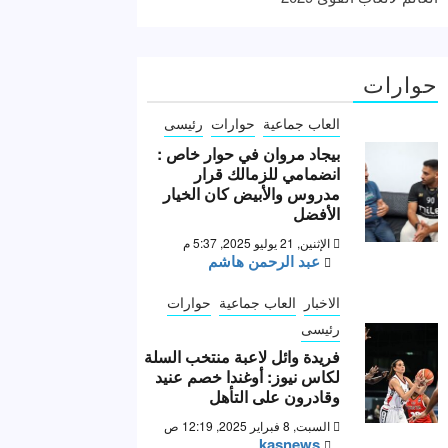
حوارات
العاب جماعية
حوارات
رئيسى
بيجاد مروان في حوار خاص :
انضمامي للزمالك قرار
مدروس والأبيض كان الخيار
الأفضل
الإثنين, 21 يوليو 2025, 5:37 م
عبد الرحمن هاشم
الاخبار
العاب جماعية
حوارات
رئيسى
فريدة وائل لاعبة منتخب السلة
لكاس نيوز: أوغندا خصم عنيد
وقادرون على التأهل
السبت, 8 فبراير 2025, 12:19 ص
kasnews