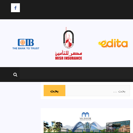
F
البحث
عن: