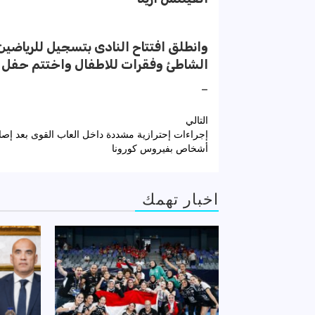
وانطلق افتتاح النادى بتسجيل للرياضين
الشاطئ وفقرات للاطفال واختتم حفل الاف
–
تصفّح
التالي
المقالات
أشخاص بفيروس كورونا
اخبار تهمك