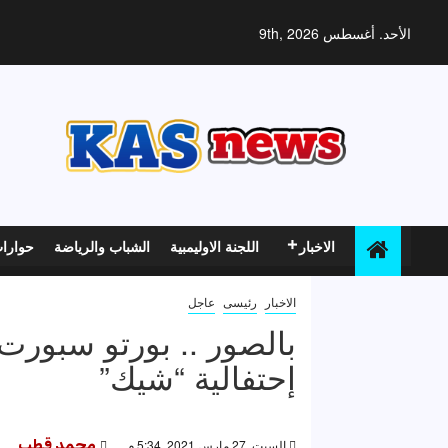
خطي
لى
الأحد. أغسطس 9th, 2026
لمحتوى
الاخبار
اللجنة الاوليمبية
الشباب والرياضة
حوارا
الاخبار
رئيسى
عاجل
بالصور .. بورتو سبورت
إحتفالية “شيك”
السبت, 27 مارس 2021, 5:34 م
محمد قطب