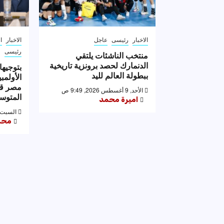
الاخبار
رئيسى
عاجل
الاخبار
ا
رئيسى
منتخب الناشئات يلتقي
الدنمارك لحصد برونزية تاريخية
بتوجيها
ببطولة العالم لليد
الأولمب
مصر قب
الأحد, 9 أغسطس 2026, 9:49 ص
المتوس
اميرة محمد
السبت, 8 أغسطس 2026, :14
محم