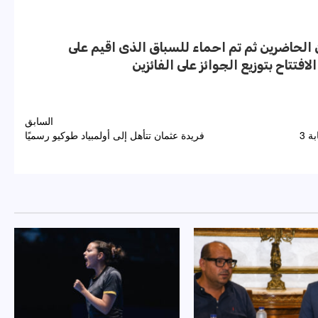
 الحاضرين ثم تم احماء للسباق الذى اقيم على
تتاح بتوزيع الجوائز على الفائزين
السابق
إجراءات إحترازية مشددة داخل العاب القوى بعد إصابة 3
فريدة عثمان تتأهل إلى أولمبياد طوكيو رسميًا