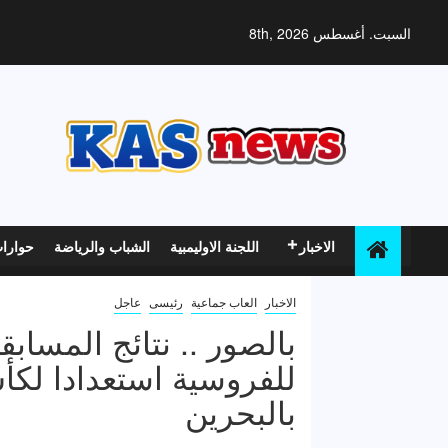
خطي
لى
السبت. أغسطس 8th, 2026
لمحتوى
الاخبار
اللجنة الاوليمبية
الشباب والرياضة
حوارا
الاخبار
العاب جماعية
رئيسى
عاجل
بالصور .. نتائج المسابق
للفروسية استعدادا لكأ
بالبحرين