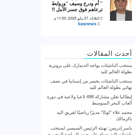
” أم ودرع وسيف “وروابط
ترعاهم فوق جسر الأمل !!
الثلاثاء, 27 مايو 2025, 11:00 م
kasnews
أحدث المقالات
منتخب الناشئات يواجه الدنمارك على برونزية
بطولة العالم لليد
منتخب الناشئات يخسر من إسبانيا في نصف
نهائي بطولة العالم لليد
إيطاليا تعلن مشاركة 498 لاعبا ولاعبة في دورة
ألعاب البحر المتوسط
محمد علاء “لوكا” مديرًا رياضيًا لفريق اليد
بالزمالك
ياسر إدريس: تهنئة الرئيس السيسي لمنتخب
ناشئات اليد وسام علي صدر الرياضة المصرية