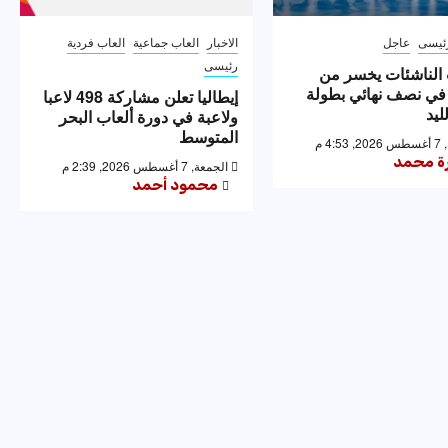
ئيسى
عاجل
الاخبار
العاب جماعية
العاب فردية
رئيسى
الناشئات يخسر من
 في نصف نهائي بطولة
إيطاليا تعلن مشاركة 498 لاعبا
ليد
ولاعبة في دورة ألعاب البحر
المتوسط
4: م
رة محمد
الجمعة, 7 أغسطس 2026, 2:39 م
محمود أحمد