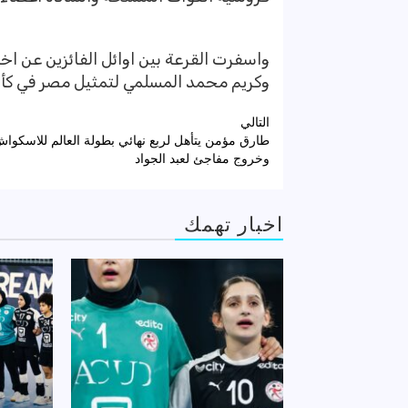
واسفرت القرعة بين اوائل الفائزين عن اخ
وكريم محمد المسلمي لتمثيل مصر في كأس
تصفّح
التالي
طارق مؤمن يتأهل لربع نهائي بطولة العالم للاسكواش
المقالات
وخروج مفاجئ لعبد الجواد
اخبار تهمك