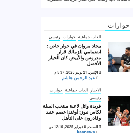
حوارات
العاب جماعية
حوارات
رئيسى
بيجاد مروان في حوار خاص :
انضمامي للزمالك قرار
مدروس والأبيض كان الخيار
الأفضل
الإثنين, 21 يوليو 2025, 5:37 م
عبد الرحمن هاشم
الاخبار
العاب جماعية
حوارات
رئيسى
فريدة وائل لاعبة منتخب السلة
لكاس نيوز: أوغندا خصم عنيد
وقادرون على التأهل
السبت, 8 فبراير 2025, 12:19 ص
kasnews