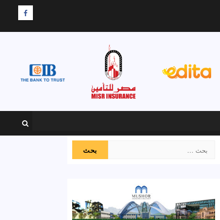
F
البحث
عن: