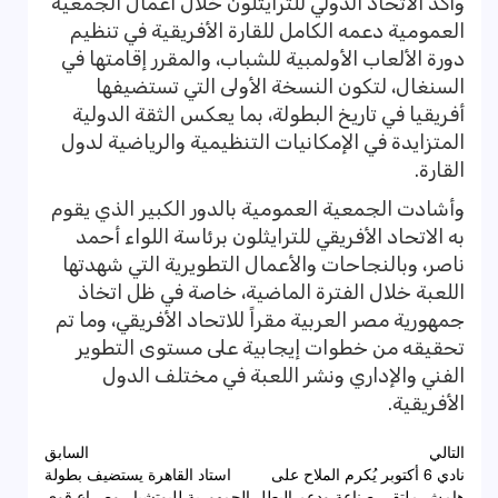
وأكد الاتحاد الدولي للترايثلون خلال أعمال الجمعية
العمومية دعمه الكامل للقارة الأفريقية في تنظيم
دورة الألعاب الأولمبية للشباب، والمقرر إقامتها في
السنغال، لتكون النسخة الأولى التي تستضيفها
أفريقيا في تاريخ البطولة، بما يعكس الثقة الدولية
المتزايدة في الإمكانيات التنظيمية والرياضية لدول
القارة.
وأشادت الجمعية العمومية بالدور الكبير الذي يقوم
به الاتحاد الأفريقي للترايثلون برئاسة اللواء أحمد
ناصر، وبالنجاحات والأعمال التطويرية التي شهدتها
اللعبة خلال الفترة الماضية، خاصة في ظل اتخاذ
جمهورية مصر العربية مقراً للاتحاد الأفريقي، وما تم
تحقيقه من خطوات إيجابية على مستوى التطوير
الفني والإداري ونشر اللعبة في مختلف الدول
الأفريقية.
تصفّح
التالي
السابق
نادي 6 أكتوبر يُكرم الملاح على
استاد القاهرة يستضيف بطولة
المقالات
هامش ملتقى صناعة ودعم البطل
الجمهورية للبوتشيا.. وصراع قوي