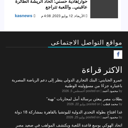
حوار|هادية حسني: اتحاد الريشة الطائرة
عاقبني.. واللعبة تتراجع
kasnews
الأربعاء, 12 يوليو 2023, 4:08 م
مواقع التواصل الاجتماعى
F
الاكثر قراءة
عمرو الجنايني: البنك التجاري الدولي ينظر إلى دعم الرياضة المصرية
باعتباره جزءًا من مسؤوليته الوطنية
by
محمود أحمد
|
posted on أغسطس 5, 2026
بطلات مصر يبعثن برسالة أمل لمحاربات “بهية”
by
محمد قطب
|
posted on يوليو 22, 2026
غدا افتتاح بطولة التحدي الدولية للبوتشيا بالقاهرة بمشاركة 18 دولة
by
محمود أحمد
|
posted on يوليو 25, 2026
اتحاد الهوكي يوسع قاعدة اللعبة ويكتشف المواهب في صعيد مصر