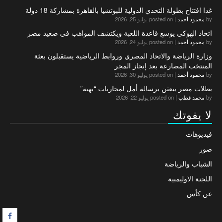
غدا افتتاح بطولة التحدي الدولية للبوتشيا بالقاهرة بمشاركة 18 دولة
by
محمود أحمد
|
posted on يوليو 25, 2026
اتحاد الهوكي يوسع قاعدة اللعبة ويكتشف المواهب في صعيد مصر
by
محمود أحمد
|
posted on يوليو 24, 2026
وزارة الرياضة والاتحاد المصري وروابط الرياضية يستقبلون بعثة
المنتخب المصارعة بعد إنجاز المجر
by
محمود أحمد
|
posted on يوليو 30, 2026
بطلات مصر يبعثن برسالة أمل لمحاربات “بهية”
by
محمد قطب
|
posted on يوليو 22, 2026
لا يفوتك
فيديوهات
صور
الشباب والرياضة
اللجنة الاوليمبية
عن كأس
F