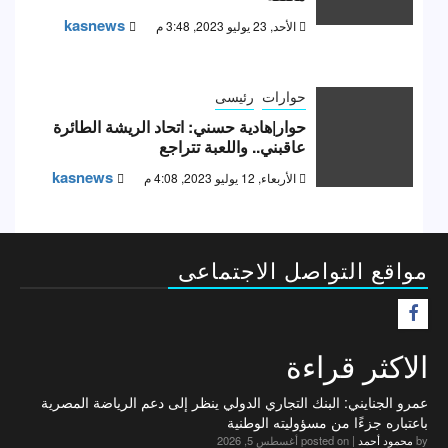
kasnews
الأحد, 23 يوليو 2023, 3:48 م
حوارات
رئيسى
حوار|هادية حسني: اتحاد الريشة الطائرة
عاقبني.. واللعبة تتراجع
kasnews
الأربعاء, 12 يوليو 2023, 4:08 م
مواقع التواصل الاجتماعى
F
الاكثر قراءة
عمرو الجنايني: البنك التجاري الدولي ينظر إلى دعم الرياضة المصرية
باعتباره جزءًا من مسؤوليته الوطنية
by
محمود أحمد
|
posted on أغسطس 5, 2026