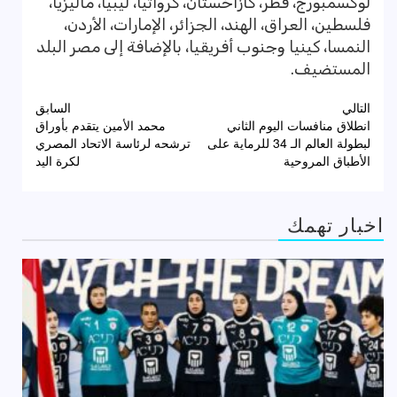
لوكسمبورج، قطر، كازاخستان، كرواتيا، ليبيا، ماليزيا،
فلسطين، العراق، الهند، الجزائر، الإمارات، الأردن،
النمسا، كينيا وجنوب أفريقيا، بالإضافة إلى مصر البلد
المستضيف.
تصفّح
التالي
السابق
انطلاق منافسات اليوم الثاني
محمد الأمين يتقدم بأوراق
المقالات
لبطولة العالم الـ 34 للرماية على
ترشحه لرئاسة الاتحاد المصري
الأطباق المروحية
لكرة اليد
اخبار تهمك