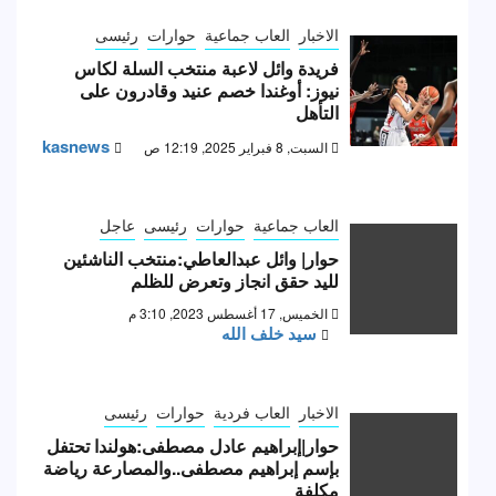
الاخبار
العاب جماعية
حوارات
رئيسى
فريدة وائل لاعبة منتخب السلة لكاس
نيوز: أوغندا خصم عنيد وقادرون على
التأهل
kasnews
السبت, 8 فبراير 2025, 12:19 ص
العاب جماعية
حوارات
رئيسى
عاجل
حوار| وائل عبدالعاطي:منتخب الناشئين
لليد حقق انجاز وتعرض للظلم
الخميس, 17 أغسطس 2023, 3:10 م
سيد خلف الله
الاخبار
العاب فردية
حوارات
رئيسى
حوار|إبراهيم عادل مصطفى:هولندا تحتفل
بإسم إبراهيم مصطفى..والمصارعة رياضة
مكلفة