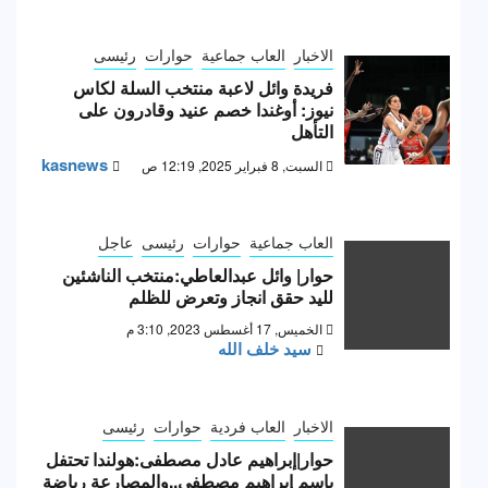
الاخبار
العاب جماعية
حوارات
رئيسى
فريدة وائل لاعبة منتخب السلة لكاس
نيوز: أوغندا خصم عنيد وقادرون على
التأهل
kasnews
السبت, 8 فبراير 2025, 12:19 ص
العاب جماعية
حوارات
رئيسى
عاجل
حوار| وائل عبدالعاطي:منتخب الناشئين
لليد حقق انجاز وتعرض للظلم
الخميس, 17 أغسطس 2023, 3:10 م
سيد خلف الله
الاخبار
العاب فردية
حوارات
رئيسى
حوار|إبراهيم عادل مصطفى:هولندا تحتفل
بإسم إبراهيم مصطفى..والمصارعة رياضة