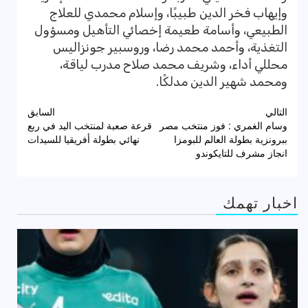
وإيهاب فخر الدين طبيبًا، وإسلام محمدي للعلاج
الطبيعي، وأسامة طعيمة إخصائي التأهيل ومسؤول
التغذية، وأحمد محمد رضا، وروسبير جونزاليس
محللي أداء، وشريف محمد صلاح مدرب لياقة،
ومحمد شهير الدين مدلكًا.
تصفّح
التالي
السابق
وسام الغمري : فوز منتخب مصر
قرعة صعبة لمنتخب اليد في ربع
المقالات
ببرونزية بطولة العالم للبومزا
نهائي بطولة أفريقيا للسيدات
انجاز مشرف للتايكوندو
اخبار تهمك