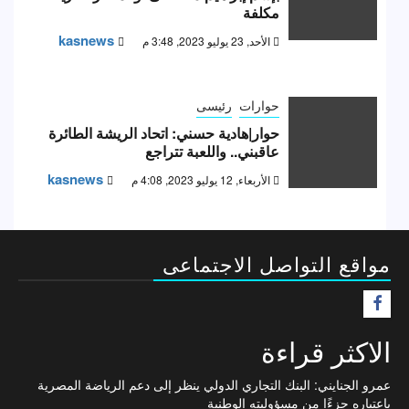
مكلفة
kasnews
الأحد, 23 يوليو 2023, 3:48 م
حوارات
رئيسى
حوار|هادية حسني: اتحاد الريشة الطائرة
عاقبني.. واللعبة تتراجع
kasnews
الأربعاء, 12 يوليو 2023, 4:08 م
مواقع التواصل الاجتماعى
F
الاكثر قراءة
عمرو الجنايني: البنك التجاري الدولي ينظر إلى دعم الرياضة المصرية
باعتباره جزءًا من مسؤوليته الوطنية