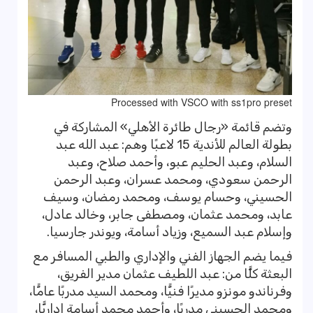
Processed with VSCO with ss1pro preset
وتضم قائمة «رجال طائرة الأهلي» المشاركة في
بطولة العالم للأندية 15 لاعبًا وهم: عبد الله عبد
السلام، وعبد الحليم عبو، وأحمد صلاح، وعبد
الرحمن سعودي، ومحمد عسران، وعبد الرحمن
الحسيني، وحسام يوسف، ومحمد رمضان، وسيف
عابد، ومحمد عثمان، ومصطفى جابر، وخالد عادل،
وإسلام عبد السميع، وزياد أسامة، ويوندر جارسيا.
فيما يضم الجهاز الفني والإداري والطبي المسافر مع
البعثة كلًّا من: عبد اللطيف عثمان مدير الفريق،
وفرناندو مونزو مديرًا فنيًّا، ومحمد السيد مدربًا عامًّا،
ومحمد الحسيني مدربًا، وأحمد محمد أسامة إداريًّا،