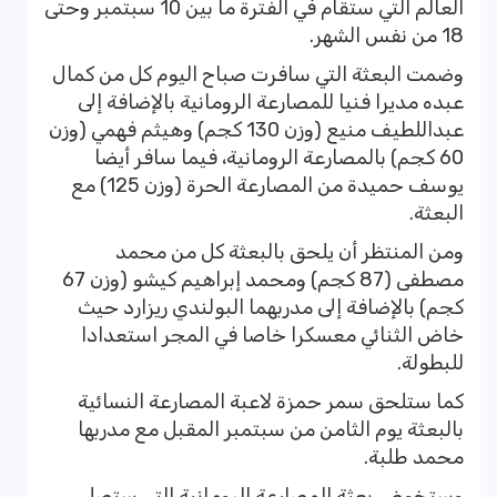
العالم التي ستقام في الفترة ما بين 10 سبتمبر وحتى
18 من نفس الشهر.
وضمت البعثة التي سافرت صباح اليوم كل من كمال
عبده مديرا فنيا للمصارعة الرومانية بالإضافة إلى
عبداللطيف منيع (وزن 130 كجم) وهيثم فهمي (وزن
60 كجم) بالمصارعة الرومانية، فيما سافر أيضا
يوسف حميدة من المصارعة الحرة (وزن 125) مع
البعثة.
ومن المنتظر أن يلحق بالبعثة كل من محمد
مصطفى (87 كجم) ومحمد إبراهيم كيشو (وزن 67
كجم) بالإضافة إلى مدربهما البولندي ريزارد حيث
خاض الثنائي معسكرا خاصا في المجر استعدادا
للبطولة.
كما ستلحق سمر حمزة لاعبة المصارعة النسائية
بالبعثة يوم الثامن من سبتمبر المقبل مع مدربها
محمد طلبة.
وستخوض بعثة المصارعة الرومانية التي ستصل