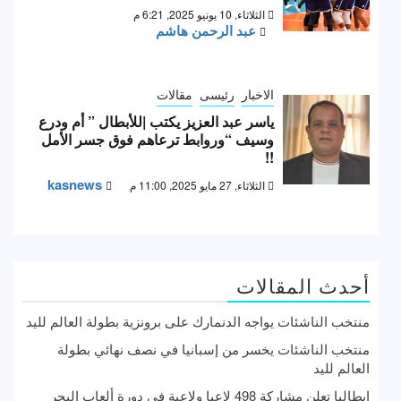
الثلاثاء, 10 يونيو 2025, 6:21 م
عبد الرحمن هاشم
الاخبار
رئيسى
مقالات
ياسر عبد العزيز يكتب |للأبطال ” أم ودرع
وسيف “وروابط ترعاهم فوق جسر الأمل
!!
kasnews
الثلاثاء, 27 مايو 2025, 11:00 م
أحدث المقالات
منتخب الناشئات يواجه الدنمارك على برونزية بطولة العالم لليد
منتخب الناشئات يخسر من إسبانيا في نصف نهائي بطولة
العالم لليد
إيطاليا تعلن مشاركة 498 لاعبا ولاعبة في دورة ألعاب البحر