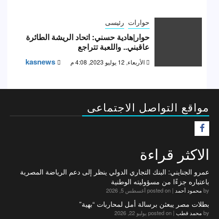
حوارات
رئيسى
حوار|هادية حسني: اتحاد الريشة الطائرة
عاقبني.. واللعبة تتراجع
kasnews
الأربعاء, 12 يوليو 2023, 4:08 م
مواقع التواصل الاجتماعى
F
الاكثر قراءة
عمرو الجنايني: البنك التجاري الدولي ينظر إلى دعم الرياضة المصرية
باعتباره جزءًا من مسؤوليته الوطنية
by
محمود أحمد
|
posted on أغسطس 5, 2026
بطلات مصر يبعثن برسالة أمل لمحاربات “بهية”
by
محمد قطب
|
posted on يوليو 22, 2026