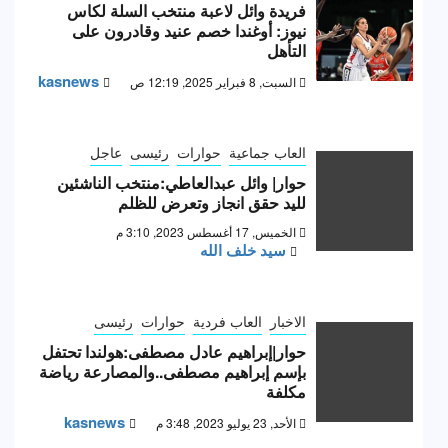
فريدة وائل لاعبة منتخب السلة لكاس
نيوز: أوغندا خصم عنيد وقادرون على
التأهل
kasnews
السبت, 8 فبراير 2025, 12:19 ص
العاب جماعية
حوارات
رئيسى
عاجل
حوار| وائل عبدالعاطي:منتخب الناشئين
لليد حقق انجاز وتعرض للظلم
الخميس, 17 أغسطس 2023, 3:10 م
سيد خلف الله
الاخبار
العاب فردية
حوارات
رئيسى
حوار|إبراهيم عادل مصطفى:هولندا تحتفل
بإسم إبراهيم مصطفى..والمصارعة رياضة
مكلفة
kasnews
الأحد, 23 يوليو 2023, 3:48 م