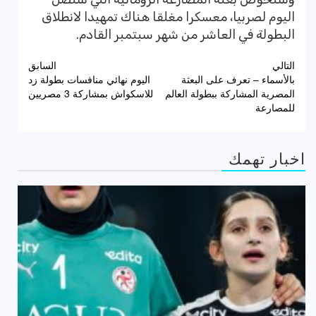
اليوم لصربيا، معسكرا مغلقا هناك تمهيدا لانطلاق
البطولة في العاشر من شهر سبتمبر القادم.
تصفّح
التالي
السابق
بالأسماء – تعرف على البعثة
اليوم نهائي منافسات بطولة زد
المقالات
المصرية المشاركة ببطولة العالم
للاسكواش بمشاركة 3 مصريين
للمصارعة
اخبار تهمك