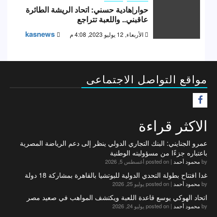
حوار|هادية حسني: اتحاد الريشة الطائرة
عاقبني.. واللعبة تتراجع
kasnews
الأربعاء, 12 يوليو 2023, 4:08 م
مواقع التواصل الاجتماعى
F
الاكثر قراءة
عمرو الجنايني: البنك التجاري الدولي ينظر إلى دعم الرياضة المصرية
باعتباره جزءًا من مسؤوليته الوطنية
by
محمود أحمد
|
posted on أغسطس 5, 2026
غدا افتتاح بطولة التحدي الدولية للبوتشيا بالقاهرة بمشاركة 18 دولة
by
محمود أحمد
|
posted on يوليو 25, 2026
اتحاد الهوكي يوسع قاعدة اللعبة ويكتشف المواهب في صعيد مصر
by
محمود أحمد
|
posted on يوليو 24, 2026