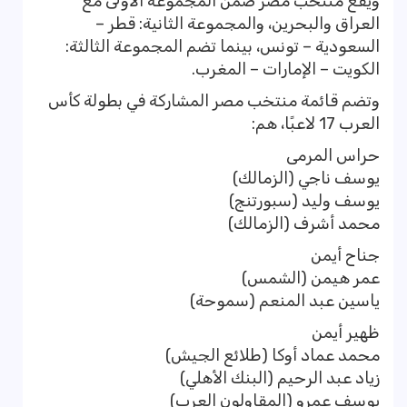
ويقع منتخب مصر ضمن المجموعة الأولى مع
العراق والبحرين، والمجموعة الثانية: قطر –
السعودية – تونس، بينما تضم المجموعة الثالثة:
الكويت – الإمارات – المغرب.
وتضم قائمة منتخب مصر المشاركة في بطولة كأس
العرب 17 لاعبًا، هم:
حراس المرمى
يوسف ناجي (الزمالك)
يوسف وليد (سبورتنج)
محمد أشرف (الزمالك)
جناح أيمن
عمر هيمن (الشمس)
ياسين عبد المنعم (سموحة)
ظهير أيمن
محمد عماد أوكا (طلائع الجيش)
زياد عبد الرحيم (البنك الأهلي)
يوسف عمرو (المقاولون العرب)