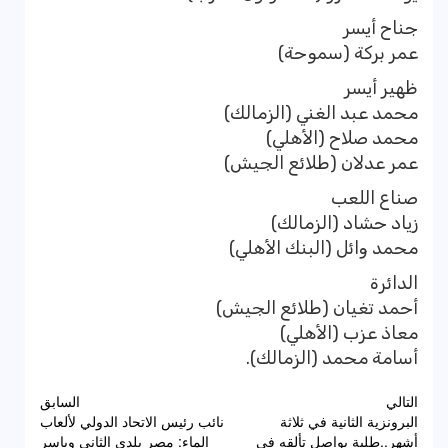
جناح أيسر
عمر بركة (سموحة)
ظهير أيسر
محمد عبد الغني (الزمالك)
محمد صلاح (الأهلي)
عمر عدلان (طلائع الجيش)
صناع اللعب
زياد حشاد (الزمالك)
محمد وائل (البنك الأهلي)
الدائرة
أحمد تغيان (طلائع الجيش)
معاذ عزب (الأهلي)
أسامة محمد (الزمالك).
تصفّح
التالي
السابق
البرونزية الثانية في ثلاثة
نائب رئيس الاتحاد الدولي لألعاب
المقالات
أشهر..طلبة يواصل تألقه في
الماء: مصر بلدي الثاني وياسر