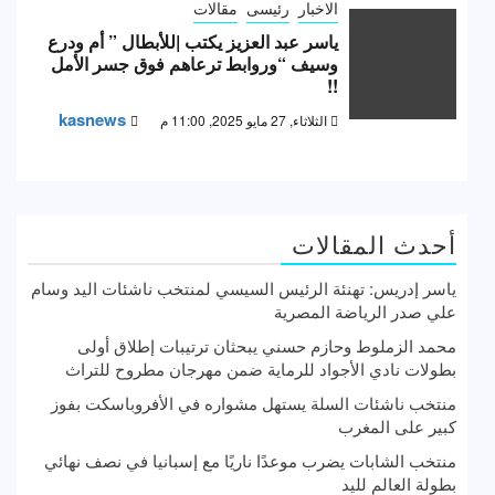
الاخبار
رئيسى
مقالات
ياسر عبد العزيز يكتب |للأبطال ” أم ودرع
وسيف “وروابط ترعاهم فوق جسر الأمل
!!
kasnews
الثلاثاء, 27 مايو 2025, 11:00 م
أحدث المقالات
ياسر إدريس: تهنئة الرئيس السيسي لمنتخب ناشئات اليد وسام
علي صدر الرياضة المصرية
محمد الزملوط وحازم حسني يبحثان ترتيبات إطلاق أولى
بطولات نادي الأجواد للرماية ضمن مهرجان مطروح للتراث
منتخب ناشئات السلة يستهل مشواره في الأفروباسكت بفوز
كبير على المغرب
منتخب الشابات يضرب موعدًا ناريًا مع إسبانيا في نصف نهائي
بطولة العالم لليد