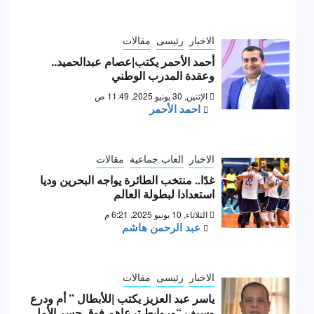
الاخبار
رئيسى
مقالات
أحمد الأحمر يكتب|عصام عبدالحميد..
وعقدة المدرب الوطني
الإثنين, 30 يونيو 2025, 11:49 ص
احمد الأحمر
الاخبار
العاب جماعية
مقالات
غدًا.. منتخب الطائرة يواجه البحرين وديا
استعدادا لبطولة العالم
الثلاثاء, 10 يونيو 2025, 6:21 م
عبد الرحمن هاشم
الاخبار
رئيسى
مقالات
ياسر عبد العزيز يكتب |للأبطال ” أم ودرع
وسيف “وروابط ترعاهم فوق جسر الأمل