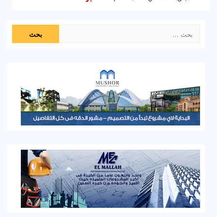
البحث
عن: