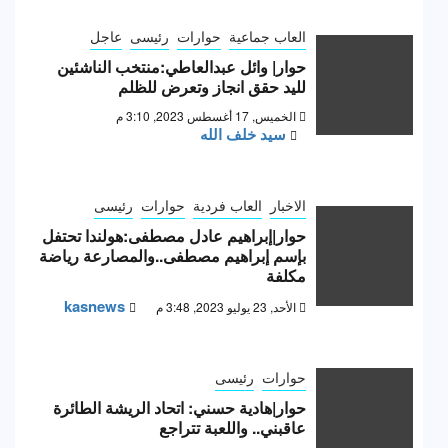
العاب جماعية
حوارات
رئيسى
عاجل
حوار| وائل عبدالعاطي:منتخب الناشئين
لليد حقق انجاز وتعرض للظلم
الخميس, 17 أغسطس 2023, 3:10 م
سيد خلف الله
الاخبار
العاب فردية
حوارات
رئيسى
حوار|إبراهيم عادل مصطفى:هولندا تحتفل
بإسم إبراهيم مصطفى..والمصارعة رياضة
مكلفة
kasnews
الأحد, 23 يوليو 2023, 3:48 م
حوارات
رئيسى
حوار|هادية حسني: اتحاد الريشة الطائرة
عاقبني.. واللعبة تتراجع