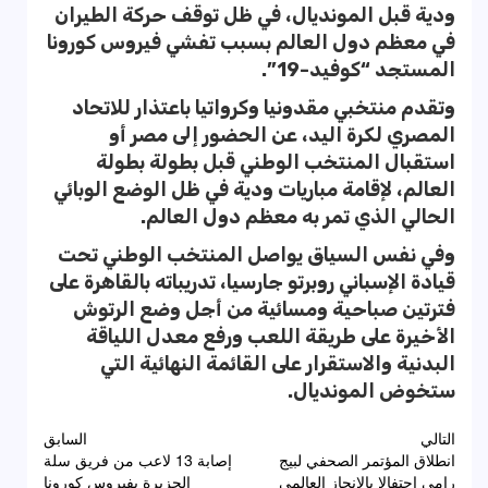
ودية قبل المونديال، في ظل توقف حركة الطيران
في معظم دول العالم بسبب تفشي فيروس كورونا
المستجد “كوفيد-19”.
وتقدم منتخبي مقدونيا وكرواتيا باعتذار للاتحاد
المصري لكرة اليد، عن الحضور إلى مصر أو
استقبال المنتخب الوطني قبل بطولة بطولة
العالم، لإقامة مباريات ودية في ظل الوضع الوبائي
الحالي الذي تمر به معظم دول العالم.
وفي نفس السياق يواصل المنتخب الوطني تحت
قيادة الإسباني روبرتو جارسيا، تدريباته بالقاهرة على
فترتين صباحية ومسائية من أجل وضع الرتوش
الأخيرة على طريقة اللعب ورفع معدل اللياقة
البدنية والاستقرار على القائمة النهائية التي
ستخوض المونديال.
تصفّح
التالي
السابق
انطلاق المؤتمر الصحفي لبيج
إصابة 13 لاعب من فريق سلة
المقالات
رامى احتفالا بالإنجاز العالمى
الجزيرة بفيروس كورونا