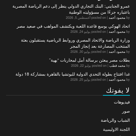
عمرو الجنايني: البنك التجاري الدولي ينظر إلى دعم الرياضة المصرية
باعتباره جزءًا من مسؤوليته الوطنية
by
محمود أحمد
|
posted on أغسطس 5, 2026
اتحاد الهوكي يوسع قاعدة اللعبة ويكتشف المواهب في صعيد مصر
by
محمود أحمد
|
posted on يوليو 24, 2026
وزارة الرياضة والاتحاد المصري وروابط الرياضية يستقبلون بعثة
المنتخب المصارعة بعد إنجاز المجر
by
محمود أحمد
|
posted on يوليو 30, 2026
بطلات مصر يبعثن برسالة أمل لمحاربات “بهية”
by
محمد قطب
|
posted on يوليو 22, 2026
غدا افتتاح بطولة التحدي الدولية للبوتشيا بالقاهرة بمشاركة 18 دولة
by
محمود أحمد
|
posted on يوليو 25, 2026
لا يفوتك
فيديوهات
صور
الشباب والرياضة
اللجنة الاوليمبية