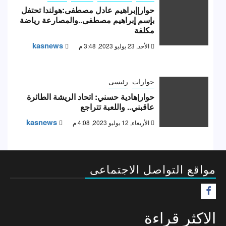
حوار|إبراهيم عادل مصطفى:هولندا تحتفل
بإسم إبراهيم مصطفى..والمصارعة رياضة
مكلفة
kasnews
الأحد, 23 يوليو 2023, 3:48 م
حوارات
رئيسى
حوار|هادية حسني: اتحاد الريشة الطائرة
عاقبني.. واللعبة تتراجع
kasnews
الأربعاء, 12 يوليو 2023, 4:08 م
مواقع التواصل الاجتماعى
F
الاكثر قراءة