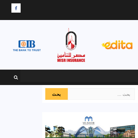
F
البحث
عن: