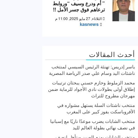
” أم ودرع وسيف “وروابط
ترعاهم فوق جسر الأمل !!
الثلاثاء, 27 مايو 2025, 11:00 م
kasnews
أحدث المقالات
ياسر إدريس: تهنئة الرئيس السيسي لمنتخب
ناشئات اليد وسام علي صدر الرياضة المصرية
محمد الزملوط وحازم حسني يبحثان ترتيبات
إطلاق أولى بطولات نادي الأجواد للرماية ضمن
مهرجان مطروح للتراث
منتخب ناشئات السلة يستهل مشواره في
الأفروباسكت بفوز كبير على المغرب
منتخب الشابات يضرب موعدًا ناريًا مع إسبانيا
في نصف نهائي بطولة العالم لليد
منتخب الشابات يهزم الصين ويتأهل لنصف