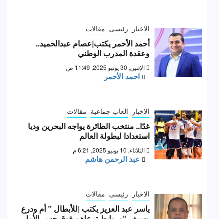
الاخبار
رئيسى
مقالات
أحمد الأحمر يكتب|عصام عبدالحميد..
وعقدة المدرب الوطني
الإثنين, 30 يونيو 2025, 11:49 ص
احمد الأحمر
الاخبار
العاب جماعية
مقالات
غدًا.. منتخب الطائرة يواجه البحرين وديا
استعدادا لبطولة العالم
الثلاثاء, 10 يونيو 2025, 6:21 م
عبد الرحمن هاشم
الاخبار
رئيسى
مقالات
ياسر عبد العزيز يكتب |للأبطال ” أم ودرع
وسيف “وروابط ترعاهم فوق جسر الأمل