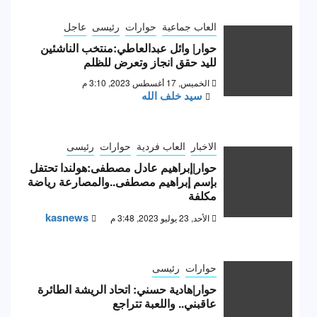
العاب جماعية
حوارات
رئيسى
عاجل
حوار| وائل عبدالعاطي:منتخب الناشئين
لليد حقق انجاز وتعرض للظلم
الخميس, 17 أغسطس 2023, 3:10 م
سيد خلف الله
الاخبار
العاب فردية
حوارات
رئيسى
حوار|إبراهيم عادل مصطفى:هولندا تحتفل
بإسم إبراهيم مصطفى..والمصارعة رياضة
مكلفة
kasnews
الأحد, 23 يوليو 2023, 3:48 م
حوارات
رئيسى
حوار|هادية حسني: اتحاد الريشة الطائرة
عاقبني.. واللعبة تتراجع