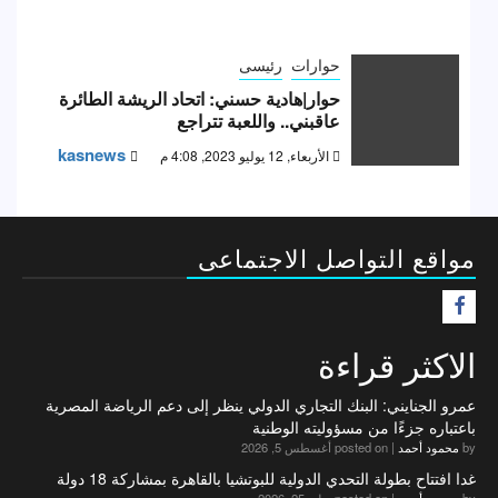
حوارات
رئيسى
حوار|هادية حسني: اتحاد الريشة الطائرة
عاقبني.. واللعبة تتراجع
kasnews
الأربعاء, 12 يوليو 2023, 4:08 م
مواقع التواصل الاجتماعى
F
الاكثر قراءة
عمرو الجنايني: البنك التجاري الدولي ينظر إلى دعم الرياضة المصرية
باعتباره جزءًا من مسؤوليته الوطنية
by
محمود أحمد
|
posted on أغسطس 5, 2026
غدا افتتاح بطولة التحدي الدولية للبوتشيا بالقاهرة بمشاركة 18 دولة