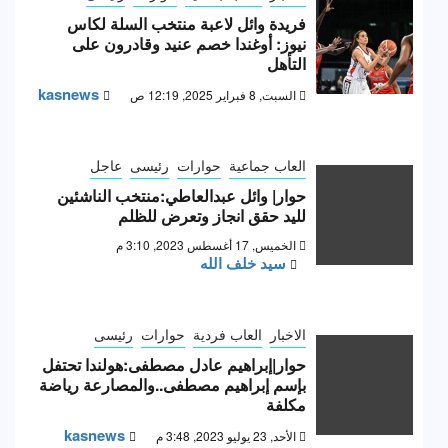
فريدة وائل لاعبة منتخب السلة لكاس
نيوز: أوغندا خصم عنيد وقادرون على
التأهل
kasnews
السبت, 8 فبراير 2025, 12:19 ص
العاب جماعية
حوارات
رئيسى
عاجل
حوار| وائل عبدالعاطي:منتخب الناشئين
لليد حقق انجاز وتعرض للظلم
الخميس, 17 أغسطس 2023, 3:10 م
سيد خلف الله
الاخبار
العاب فردية
حوارات
رئيسى
حوار|إبراهيم عادل مصطفى:هولندا تحتفل
بإسم إبراهيم مصطفى..والمصارعة رياضة
مكلفة
kasnews
الأحد, 23 يوليو 2023, 3:48 م