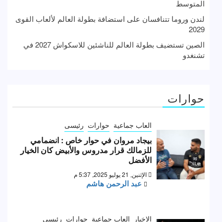
المتوسط
لندن وروما تتنافسان على استضافة بطولة العالم لألعاب القوى
2029
الصين تستضيف بطولة العالم للناشئين للاسكواش 2027 في
تشنغدو
حوارات
العاب جماعية
حوارات
رئيسى
بيجاد مروان في حوار خاص : انضمامي
للزمالك قرار مدروس والأبيض كان الخيار
الأفضل
الإثنين, 21 يوليو 2025, 5:37 م
عبد الرحمن هاشم
الاخبار
العاب جماعية
حوارات
رئيسى