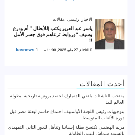
الاخبار
رئيسى
مقالات
ياسر عبد العزيز يكتب |للأبطال ” أم ودرع
وسيف “وروابط ترعاهم فوق جسر الأمل
!!
kasnews
الثلاثاء, 27 مايو 2025, 11:00 م
أحدث المقالات
منتخب الناشئات يلتقي الدنمارك لحصد برونزية تاريخية ببطولة
العالم لليد
بتوجيهات رئيس اللجنة الأولمبية.. اجتماع حاسم لبعثة مصر قبل
دورة الألعاب المتوسط
مريم الهضيبي تكتسح بطلة إسبانيا وتتأهل للدور الثاني التمهيدي
بالسويد سماش لتنس الطاولة