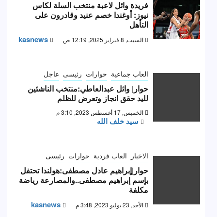
فريدة وائل لاعبة منتخب السلة لكاس
نيوز: أوغندا خصم عنيد وقادرون على
التأهل
kasnews
السبت, 8 فبراير 2025, 12:19 ص
العاب جماعية
حوارات
رئيسى
عاجل
حوار| وائل عبدالعاطي:منتخب الناشئين
لليد حقق انجاز وتعرض للظلم
الخميس, 17 أغسطس 2023, 3:10 م
سيد خلف الله
الاخبار
العاب فردية
حوارات
رئيسى
حوار|إبراهيم عادل مصطفى:هولندا تحتفل
بإسم إبراهيم مصطفى..والمصارعة رياضة
مكلفة
kasnews
الأحد, 23 يوليو 2023, 3:48 م