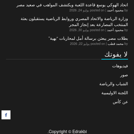
اتحاد الهوكي يوسع قاعدة اللعبة ويكتشف المواهب في صعيد مصر
by
محمود أحمد
|
posted on يوليو 24, 2026
وزارة الرياضة والاتحاد المصري وروابط الرياضية يستقبلون بعثة
المنتخب المصارعة بعد إنجاز المجر
by
محمود أحمد
|
posted on يوليو 30, 2026
بطلات مصر يبعثن برسالة أمل لمحاربات “بهية”
by
محمد قطب
|
posted on يوليو 22, 2026
لا يفوتك
فيديوهات
صور
الشباب والرياضة
اللجنة الاوليمبية
عن كأس
F
Copyright © Edrakbi.