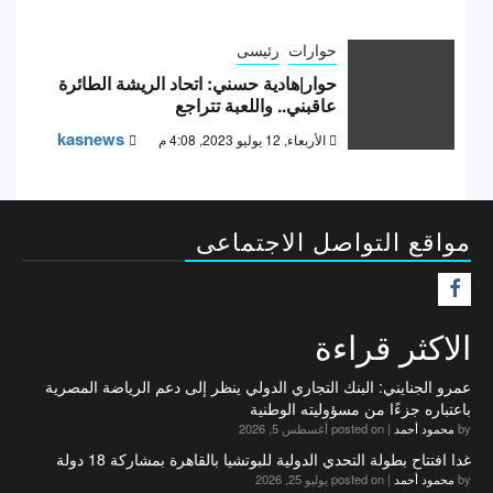
حوارات
رئيسى
حوار|هادية حسني: اتحاد الريشة الطائرة
عاقبني.. واللعبة تتراجع
kasnews
الأربعاء, 12 يوليو 2023, 4:08 م
مواقع التواصل الاجتماعى
F
الاكثر قراءة
عمرو الجنايني: البنك التجاري الدولي ينظر إلى دعم الرياضة المصرية
باعتباره جزءًا من مسؤوليته الوطنية
by
محمود أحمد
|
posted on أغسطس 5, 2026
غدا افتتاح بطولة التحدي الدولية للبوتشيا بالقاهرة بمشاركة 18 دولة
by
محمود أحمد
|
posted on يوليو 25, 2026