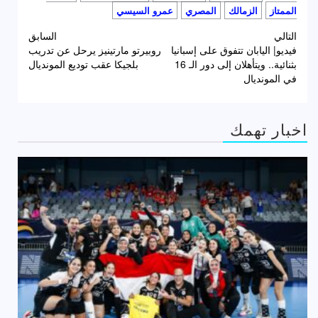
الممتاز
الزمالك
المصري
عمرو السيسي
تصفّح
التالي
السابق
فيديو| اليابان تتفوق على إسبانيا
روبيرتو مارتينيز يرحل عن تدريب
المقالات
بثنائية.. ويتأهلان إلى دور الـ 16
بلجيكا عقب توديع المونديال
في المونديال
اخبار تهمك