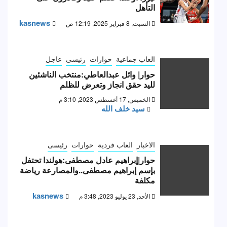
التأهل
kasnews
السبت, 8 فبراير 2025, 12:19 ص
العاب جماعية
حوارات
رئيسى
عاجل
حوار| وائل عبدالعاطي:منتخب الناشئين
لليد حقق انجاز وتعرض للظلم
الخميس, 17 أغسطس 2023, 3:10 م
سيد خلف الله
الاخبار
العاب فردية
حوارات
رئيسى
حوار|إبراهيم عادل مصطفى:هولندا تحتفل
بإسم إبراهيم مصطفى..والمصارعة رياضة
مكلفة
kasnews
الأحد, 23 يوليو 2023, 3:48 م