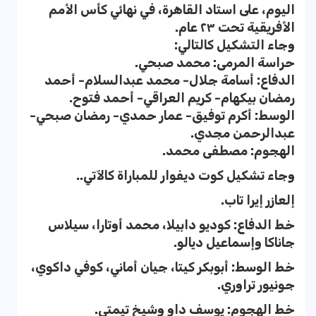
اليوم، على استاد القاهرة، في نهائي كأس الأمم
الأفريقية تحت ٢٣ عام.
وجاء التشكيل كالتالي:
حراسة المرمى: محمد صبحي.
الدفاع: أسامة جلال- محمد عبدالسلام- أحمد
رمضان بيكهام- كريم العراقي- أحمد فتوح.
الوسط: أكرم توفيق- عمار حمدي- رمضان صبحي-
عبدالرحمن مجدي.
الهجوم: مصطفى محمد.
وجاء تشكيل كوت ديفوار للمباراة كالآتي..
إلعازر إيرا تاب.
خط الدفاع: كوديو دابيلا، محمد أوتارا، سيلاس
جاناكا وإسماعيل ديالو.
خط الوسط: أبوبكر كيتا، جيان أماني، كوفي داكوي،
جونيور تراوري.
خط الهجوم: يوسف داو وشيخ تيمتي.