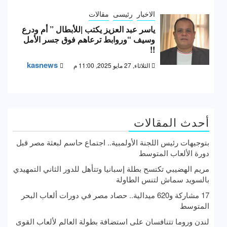
الاخبار
رئيسى
مقالات
ياسر عبد العزيز يكتب |للأبطال ” أم ودرع
وسيف “وروابط ترعاهم فوق جسر الأمل
!!
kasnews
الثلاثاء, 27 مايو 2025, 11:00 م
أحدث المقالات
بتوجيهات رئيس اللجنة الأولمبية.. اجتماع حاسم لبعثة مصر قبل
دورة الألعاب المتوسط
مريم الهضيبي تكتسح بطلة إسبانيا وتتأهل للدور الثاني التمهيدي
بالسويد سماش لتنس الطاولة
17 مشاركة و620 ميدالية.. حصاد مصر في دورات ألعاب البحر
المتوسط
لندن وروما تتنافسان على استضافة بطولة العالم لألعاب القوى