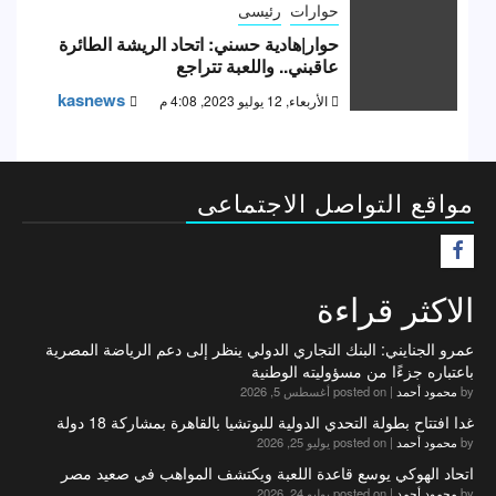
حوارات
رئيسى
حوار|هادية حسني: اتحاد الريشة الطائرة
عاقبني.. واللعبة تتراجع
kasnews
الأربعاء, 12 يوليو 2023, 4:08 م
مواقع التواصل الاجتماعى
F
الاكثر قراءة
عمرو الجنايني: البنك التجاري الدولي ينظر إلى دعم الرياضة المصرية
باعتباره جزءًا من مسؤوليته الوطنية
by
محمود أحمد
|
posted on أغسطس 5, 2026
غدا افتتاح بطولة التحدي الدولية للبوتشيا بالقاهرة بمشاركة 18 دولة
by
محمود أحمد
|
posted on يوليو 25, 2026
اتحاد الهوكي يوسع قاعدة اللعبة ويكتشف المواهب في صعيد مصر
by
محمود أحمد
|
posted on يوليو 24, 2026