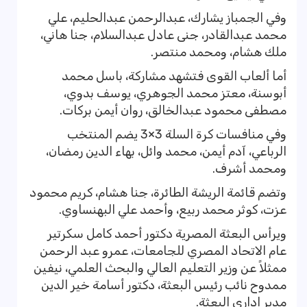
وفي الجمباز يشارك، عبدالرحمن عبدالحليم، علي
محمد عبدالقادر، جنى عادل عبدالسلام، جنا هاني،
ملك هشام، ومحمد منتصر.
أما ألعاب القوى فتشهد مشاركة، باسل محمد
أبوسنة، معتز محمد الجوهري، يوسف بدوي،
مصطفى محمود عبدالخالق، روان أيمن بركات.
وفي منافسات كرة السلة 3×3 يضم المنتخب
الرباعي، آدم أيمن، محمد وائل، بهاء الدين رمضان،
ومحمد أشرف.
وتضم قائمة الريشة الطائرة، جنا هشام، كريم محمود
عزت، كوثر محمد ربيع، وأحمد علي البهنساوي.
ويرأس البعثة المصرية دكتور أحمد كامل سكرتير
عام الاتحاد المصري للجامعات، عمرو عبد الرحمن
ممثلاً عن وزير التعليم العالي والبحث العلمي، نيفين
ممدوح نائب رئيس البعثة، دكتور أسامة خير الدين
مدير إداري البعثة.