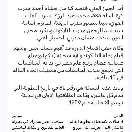
أما الجهاز الفني، فتضم كلا من، هشام أحمد مدرب
كرة السلة 3×3، محمد عبد الرؤف مدرب ألعاب
القوي، مينا منصور مدرب الريشة الطائرة، أسامة
سيد عبد الرحمن مدرب التايكوندو، زكريا محيي
الدين، محمد عثمان مدربي الجمباز الفني.
وكان حفل افتتاح الدورة قد أُقيم مساء أمس، وشهد
قيام بطلة التايكوندو آية شحاتة (ياكو) وزميلها
عبدالله عصام برفع علم مصر في بداية المنافسات
التي تجمع طلاب الجامعات من مختلف أنحاء العالم
في 18 رياضة.
وتعد هذه النسخة هي رقم 32 في تاريخ البطولة التي
تقام كل عامين، وكانت انطلاقتها الأولى في مدينة
تورينو الإيطالية عام 1959.
تصفّح
التالي
السابق
4 صالات لاستضافة بطولة العالم
منتخب مصر يشارك في بطولة
المقالات
لناشئي اليد.. تعرف على توزيع
العالم للكانوي والكياك للناشئين