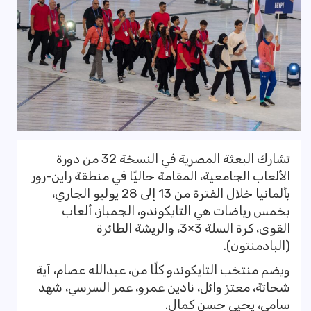
تشارك البعثة المصرية في النسخة 32 من دورة
الألعاب الجامعية، المقامة حاليًا في منطقة راين-رور
بألمانيا خلال الفترة من 13 إلى 28 يوليو الجاري،
بخمس رياضات هي التايكوندو، الجمباز، ألعاب
القوى، كرة السلة 3×3، والريشة الطائرة
(البادمنتون).
ويضم منتخب التايكوندو كلًا من، عبدالله عصام، آية
شحاتة، معتز وائل، نادين عمرو، عمر السرسي، شهد
سامي، يحيى حسن كمال.