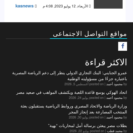
kasnews
الأربعاء, 12 يوليو 2023, 4:08 م
مواقع التواصل الاجتماعى
F
الاكثر قراءة
عمرو الجنايني: البنك التجاري الدولي ينظر إلى دعم الرياضة المصرية
باعتباره جزءًا من مسؤوليته الوطنية
by
محمود أحمد
|
posted on أغسطس 5, 2026
اتحاد الهوكي يوسع قاعدة اللعبة ويكتشف المواهب في صعيد مصر
by
محمود أحمد
|
posted on يوليو 24, 2026
وزارة الرياضة والاتحاد المصري وروابط الرياضية يستقبلون بعثة
المنتخب المصارعة بعد إنجاز المجر
by
محمود أحمد
|
posted on يوليو 30, 2026
بطلات مصر يبعثن برسالة أمل لمحاربات “بهية”
by
محمد قطب
|
posted on يوليو 22, 2026