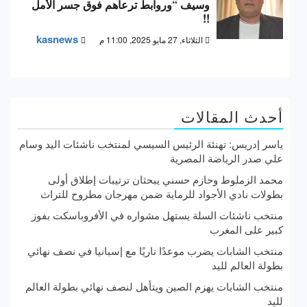
وسيف “وروابط ترعاهم فوق جسر الأمل
!!
kasnews
الثلاثاء, 27 مايو 2025, 11:00 م
أحدث المقالات
ياسر إدريس: تهنئة الرئيس السيسي لمنتخب ناشئات اليد وسام
علي صدر الرياضة المصرية
محمد الزملوط وحازم حسني يبحثان ترتيبات إطلاق أولى
بطولات نادي الأجواد للرماية ضمن مهرجان مطروح للتراث
منتخب ناشئات السلة يستهل مشواره في الأفروباسكت بفوز
كبير على المغرب
منتخب الشابات يضرب موعدًا ناريًا مع إسبانيا في نصف نهائي
بطولة العالم لليد
منتخب الشابات يهزم الصين ويتأهل لنصف نهائي بطولة العالم
لليد