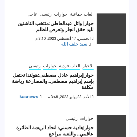
العاب جماعية
حوارات
رئيسى
عاجل
حوار| وائل عبدالعاطي:منتخب الناشئين
لليد حقق انجاز وتعرض للظلم
الخميس, 17 أغسطس 2023, 3:10 م
سيد خلف الله
الاخبار
العاب فردية
حوارات
رئيسى
حوار|إبراهيم عادل مصطفى:هولندا تحتفل
بإسم إبراهيم مصطفى..والمصارعة رياضة
مكلفة
kasnews
الأحد, 23 يوليو 2023, 3:48 م
حوارات
رئيسى
حوار|هادية حسني: اتحاد الريشة الطائرة
عاقبني.. واللعبة تتراجع