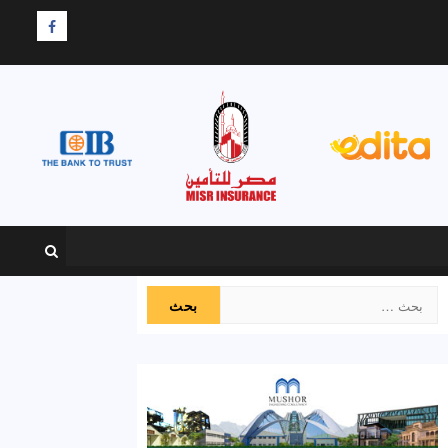
F
البحث
عن: