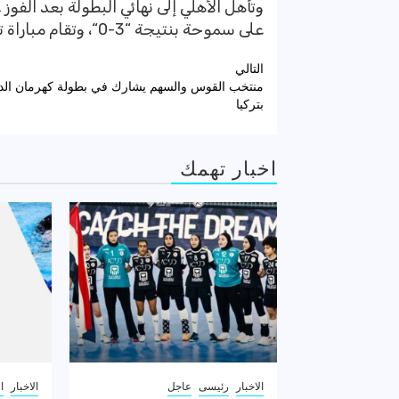
على سموحة بنتيجة “3-0“، وتقام مباراة تحديد المركزين الثالث والرابع بين سموحة وسبورتنج.
تصفّح
التالي
منتخب القوس والسهم يشارك في بطولة كهرمان الدو
المقالات
بتركيا
اخبار تهمك
الاخبار
رئيسى
عاجل
الاخبار
ا