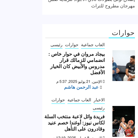
مهرجان مطروح للتراث
حوارات
العاب جماعية
حوارات
رئيسى
بيجاد مروان في حوار خاص :
انضمامي للزمالك قرار
مدروس والأبيض كان الخيار
الأفضل
الإثنين, 21 يوليو 2025, 5:37 م
عبد الرحمن هاشم
الاخبار
العاب جماعية
حوارات
رئيسى
فريدة وائل لاعبة منتخب السلة
لكاس نيوز: أوغندا خصم عنيد
وقادرون على التأهل
السبت, 8 فبراير 2025, 12:19 ص