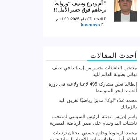
” أم ودرع وسيف “وروابط
ترعاهم فوق جسر الأمل !!
الثلاثاء, 27 مايو 2025, 11:00 م
kasnews
أحدث المقالات
منتخب الناشئات يخسر من إسبانيا في نصف
نهائي بطولة العالم لليد
إيطاليا تعلن مشاركة 498 لاعبا ولاعبة في دورة
ألعاب البحر المتوسط
محمد علاء “لوكا” مديرًا رياضيًا لفريق اليد
بالزمالك
ياسر إدريس: تهنئة الرئيس السيسي لمنتخب
ناشئات اليد وسام علي صدر الرياضة المصرية
محمد الزملوط وحازم حسني يبحثان ترتيبات
إطلاق أولى بطولات نادي الأجواد للرماية ضمن