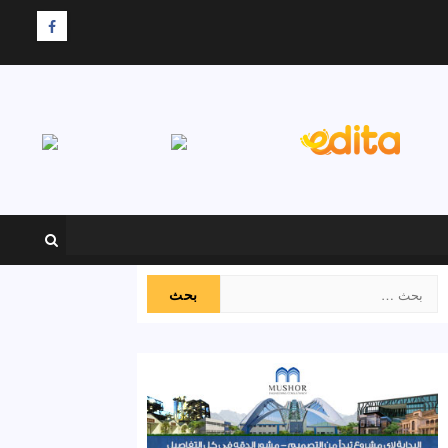
F
البحث
عن: