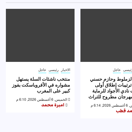
ئيسى
عاجل
الاخبار
رئيسى
عاجل
لزملوط وحازم حسني
منتخب ناشئات السلة يستهل
ترتيبات إطلاق أولى
مشواره في الأفروباسكت بفوز
نادي الأجواد للرماية
كبير على المغرب
رجان مطروح للتراث
الخميس, 6 أغسطس 2026, 6:10 م
اميرة محمد
 6:14 م
د قطب