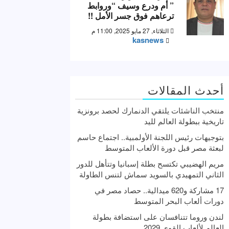
” أم ودرع وسيف “وروابط
ترعاهم فوق جسر الأمل !!
الثلاثاء, 27 مايو 2025, 11:00 م
kasnews
أحدث المقالات
منتخب الناشئات يلتقي الدنمارك لحصد برونزية
تاريخية ببطولة العالم لليد
بتوجيهات رئيس اللجنة الأولمبية.. اجتماع حاسم
لبعثة مصر قبل دورة الألعاب المتوسط
مريم الهضيبي تكتسح بطلة إسبانيا وتتأهل للدور
الثاني التمهيدي بالسويد سماش لتنس الطاولة
17 مشاركة و620 ميدالية.. حصاد مصر في
دورات ألعاب البحر المتوسط
لندن وروما تتنافسان على استضافة بطولة
العالم لألعاب القوى 2029