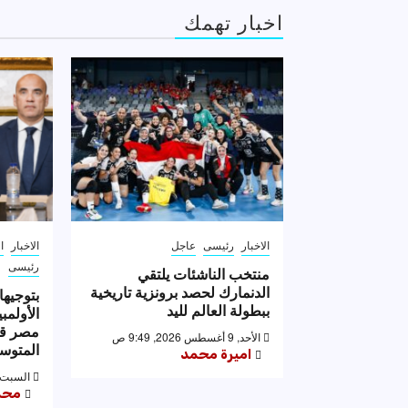
اخبار تهمك
الاخبار
رئيسى
عاجل
الاخبار
ا
رئيسى
منتخب الناشئات يلتقي
الدنمارك لحصد برونزية تاريخية
بتوجيها
ببطولة العالم لليد
الأولمب
مصر قب
الأحد, 9 أغسطس 2026, 9:49 ص
المتوس
اميرة محمد
السبت, 8 أغسطس 2026, :14
محم