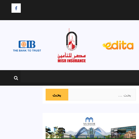
F
البحث
عن: