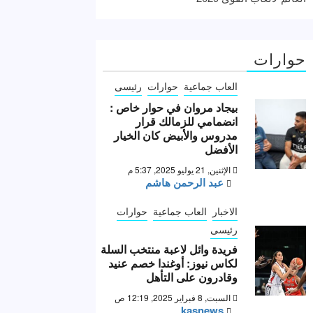
حوارات
العاب جماعية
حوارات
رئيسى
بيجاد مروان في حوار خاص :
انضمامي للزمالك قرار
مدروس والأبيض كان الخيار
الأفضل
الإثنين, 21 يوليو 2025, 5:37 م
عبد الرحمن هاشم
الاخبار
العاب جماعية
حوارات
رئيسى
فريدة وائل لاعبة منتخب السلة
لكاس نيوز: أوغندا خصم عنيد
وقادرون على التأهل
السبت, 8 فبراير 2025, 12:19 ص
kasnews