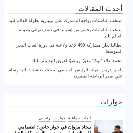
أحدث المقالات
منتخب الناشئات يواجه الدنمارك على برونزية بطولة العالم لليد
منتخب الناشئات يخسر من إسبانيا في نصف نهائي بطولة
العالم لليد
إيطاليا تعلن مشاركة 498 لاعبا ولاعبة في دورة ألعاب البحر
المتوسط
محمد علاء “لوكا” مديرًا رياضيًا لفريق اليد بالزمالك
ياسر إدريس: تهنئة الرئيس السيسي لمنتخب ناشئات اليد وسام
علي صدر الرياضة المصرية
حوارات
العاب جماعية
حوارات
رئيسى
بيجاد مروان في حوار خاص : انضمامي
للزمالك قرار مدروس والأبيض كان الخيار