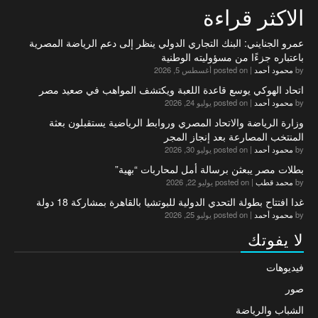
الاكثر قراءة
عمرو الجنايني: البنك التجاري الدولي ينظر إلى دعم الرياضة المصرية
باعتباره جزءًا من مسؤوليته الوطنية
by
محمود أحمد
|
posted on أغسطس 5, 2026
اتحاد الهوكي يوسع قاعدة اللعبة ويكتشف المواهب في صعيد مصر
by
محمود أحمد
|
posted on يوليو 24, 2026
وزارة الرياضة والاتحاد المصري وروابط الرياضية يستقبلون بعثة
المنتخب المصارعة بعد إنجاز المجر
by
محمود أحمد
|
posted on يوليو 30, 2026
بطلات مصر يبعثن برسالة أمل لمحاربات “بهية”
by
محمد قطب
|
posted on يوليو 22, 2026
غدا افتتاح بطولة التحدي الدولية للبوتشيا بالقاهرة بمشاركة 18 دولة
by
محمود أحمد
|
posted on يوليو 25, 2026
لا يفوتك
فيديوهات
صور
الشباب والرياضة