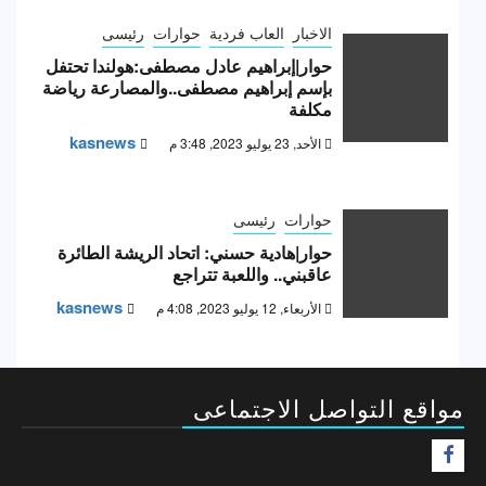
الاخبار
العاب فردية
حوارات
رئيسى
حوار|إبراهيم عادل مصطفى:هولندا تحتفل
بإسم إبراهيم مصطفى..والمصارعة رياضة
مكلفة
kasnews
الأحد, 23 يوليو 2023, 3:48 م
حوارات
رئيسى
حوار|هادية حسني: اتحاد الريشة الطائرة
عاقبني.. واللعبة تتراجع
kasnews
الأربعاء, 12 يوليو 2023, 4:08 م
مواقع التواصل الاجتماعى
F