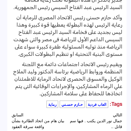
جدير بالذكر أن هذه البطولة تحت رعاية فخامة
السيد الرئيس عبد الفتاح السيسي رئيس الجمهورية.
وأكد حازم حسنى رئيس الاتحاد المصرى للرماية أن
رعاية الرئيس لهذه البطولة يعطيها قوة كبيرة وهذا
ليس بجديد على فخامة السيد الرئيس عبد الفتاح
السيسى الداعم الأول للرياضة فى مصر والتى شهدت
الرياضة منذ توليه المسئولية طفرة كبيرة سواء على
مستوى البنية التحتية او تنظيم البطولات الكبرى.
ويقيم رئيس الاتحاد اجتماعات دائمة مع اللجنة
المنظمة وروابط الرياضية برئاسة الدكتور وليد الملاح
الوكيل والمسوق الحصرى لاتحاد الرماية للاطمئنان
علي الرماه المشاركين، والإجراءات الوقائية التى يتم
اتخاذها للحفاظ على سلامة المشاركين.
Tags:
العاب فردية
حـازم حسـني
رماية
تصفّح
التالي
السابق
جمال نور الدين يكتب . فيها سم
بيان هام من اتحاد الطائرة بشأن
المقالات
قاتل ..
واقعة سرقة العقود