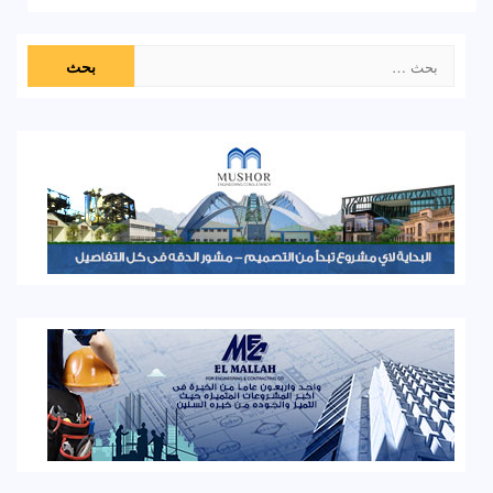
البحث
عن: