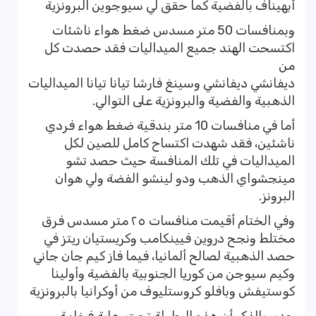
أبهيناف بالفضية كما حقق لي سيوجوين البرونزية
وبمنافسات 50 متر مسدس ضغط هواء ناشئات
اكتسحت الهند جميع الميداليات فقد حصدت كل
من
ديفانشي ديفانشي وسينغ فارشا تيانا تيانا الميداليات
الذهبية والفضية والبرونزية على التوالي.
أما في منافسات 10 متر بندقية ضغط هواء فردي
ناشئين، فقد شهدت اكتساح كامل للصين لكل
الميداليات في تلك المنافسة حيث حصد تشو
مينجشواي الذهب ودو لينشو الفضة ولي هوان
البرونز.
وفي الختام أقيمت منافسات ٢٥ متر مسدس فرق
مختلط ونجح دروين فيينكامب وكريستيان ريتز في
حصد الذهبية لصالح ألمانيا، فيما فاز كيم جان جاني
وكيم سيوجن من كوريا الجنوبية بالفضية وأولينا
كوستيفش وبافلو كروستليوف من أوكرانيا بالبرونزية