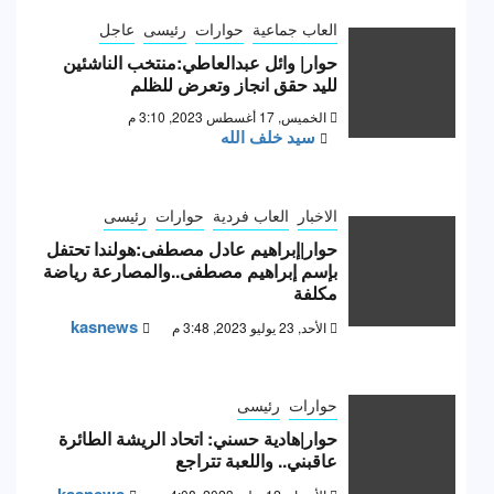
العاب جماعية
حوارات
رئيسى
عاجل
حوار| وائل عبدالعاطي:منتخب الناشئين
لليد حقق انجاز وتعرض للظلم
الخميس, 17 أغسطس 2023, 3:10 م
سيد خلف الله
الاخبار
العاب فردية
حوارات
رئيسى
حوار|إبراهيم عادل مصطفى:هولندا تحتفل
بإسم إبراهيم مصطفى..والمصارعة رياضة
مكلفة
kasnews
الأحد, 23 يوليو 2023, 3:48 م
حوارات
رئيسى
حوار|هادية حسني: اتحاد الريشة الطائرة
عاقبني.. واللعبة تتراجع
kasnews