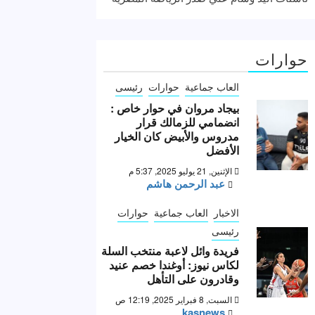
حوارات
العاب جماعية
حوارات
رئيسى
بيجاد مروان في حوار خاص :
انضمامي للزمالك قرار
مدروس والأبيض كان الخيار
الأفضل
الإثنين, 21 يوليو 2025, 5:37 م
عبد الرحمن هاشم
الاخبار
العاب جماعية
حوارات
رئيسى
فريدة وائل لاعبة منتخب السلة
لكاس نيوز: أوغندا خصم عنيد
وقادرون على التأهل
السبت, 8 فبراير 2025, 12:19 ص
kasnews