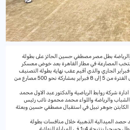
 والرياضة بطل مصر مصطفي حسين الحائز على بطولة
منتخب المصارعة في مطار القاهرة بعد خوض معسكر
ولي في كرواتيا خلال الفترة من 9 إلى 21 فبراير الجاري والذي أقيم عقب نهاية بطولة التصنيف
العالمي التي استضافتها كرواتيا أيضا خلال الفترة من 5 إلى 8 فبراير بمشاركة نحو 500 مصارع من
ارة شركة روابط الرياضية والدكتور عبد الاول محمد
ة الشباب والرياضة واللواء محمد محمود نائب رئيس
 الكابتن جوهر نبيل في استقبال مصطفي حسين وبعثة
صد الميدالية الذهبية خلال منافسات بطولة
ة 4-1 في المباراة النهائية