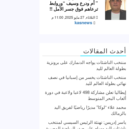
” أم ودرع وسيف “وروابط
ترعاهم فوق جسر الأمل !!
الثلاثاء, 27 مايو 2025, 11:00 م
kasnews
أحدث المقالات
منتخب الناشئات يواجه الدنمارك على برونزية
بطولة العالم لليد
منتخب الناشئات يخسر من إسبانيا في نصف
نهائي بطولة العالم لليد
إيطاليا تعلن مشاركة 498 لاعبا ولاعبة في دورة
ألعاب البحر المتوسط
محمد علاء “لوكا” مديرًا رياضيًا لفريق اليد
بالزمالك
ياسر إدريس: تهنئة الرئيس السيسي لمنتخب
ناشئات اليد وسام علي صدر الرياضة المصرية