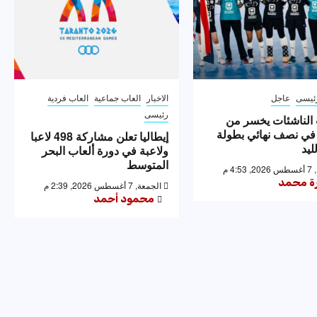
ئيسى
عاجل
الاخبار
العاب جماعية
العاب فردية
رئيسى
الناشئات يخسر من
 في نصف نهائي بطولة
إيطاليا تعلن مشاركة 498 لاعبا
ليد
ولاعبة في دورة ألعاب البحر
المتوسط
4: م
رة محمد
الجمعة, 7 أغسطس 2026, 2:39 م
محمود أحمد