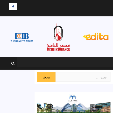
F
البحث
عن: