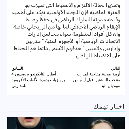
وتعزيزا لحالة الالتزام والانضباط التى تميزت بها
الفترة الماضية فإن اللجنة الأولمبية تؤكد على أهمية
وقيمة مدونة السلوك الرياضي فى حفظ وضبط
الإيقاع الرياضي الأخلاقي لما لها من أثر إيجابي خاصة
وأن كل أفراد المنظومة سواء مجالس إدارات
الاتحادات الرياضية أو الأجهزة الفنية ” مدربين
وإداريين ولاعبين ” هدفهم الأسمي دائما هو الحفاظ
على الانضباط الرياضي
تصفّح
التالي
السابق
أزمة صحية مفاجئة لمدرب
أبطال التايكوندو يحصدون 4
المقالات
منتخب الناشئين قبل أيام من
برونزيات بدورة الألعاب الأفريقية
مونديال اليد
للمدارس
اخبار تهمك