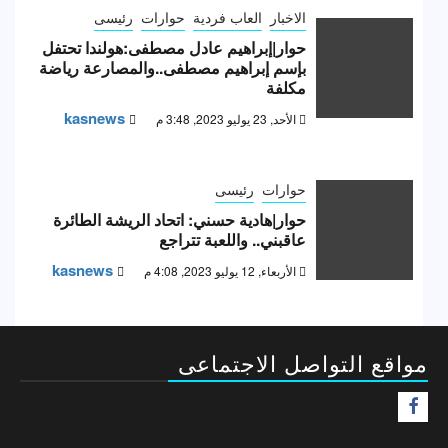
الاخبار
العاب فردية
حوارات
رئيسى
حوار|إبراهيم عادل مصطفى:هولندا تحتفل
بإسم إبراهيم مصطفى..والمصارعة رياضة
مكلفة
kasnews
الأحد, 23 يوليو 2023, 3:48 م
حوارات
رئيسى
حوار|هادية حسني: اتحاد الريشة الطائرة
عاقبني.. واللعبة تتراجع
kasnews
الأربعاء, 12 يوليو 2023, 4:08 م
مواقع التواصل الاجتماعى
F