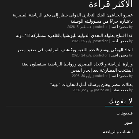
الاكثر قراءة
عمرو الجنايني: البنك التجاري الدولي ينظر إلى دعم الرياضة المصرية
باعتباره جزءًا من مسؤوليته الوطنية
by
محمود أحمد
|
posted on أغسطس 5, 2026
غدا افتتاح بطولة التحدي الدولية للبوتشيا بالقاهرة بمشاركة 18 دولة
by
محمود أحمد
|
posted on يوليو 25, 2026
اتحاد الهوكي يوسع قاعدة اللعبة ويكتشف المواهب في صعيد مصر
by
محمود أحمد
|
posted on يوليو 24, 2026
وزارة الرياضة والاتحاد المصري وروابط الرياضية يستقبلون بعثة
المنتخب المصارعة بعد إنجاز المجر
by
محمود أحمد
|
posted on يوليو 30, 2026
بطلات مصر يبعثن برسالة أمل لمحاربات “بهية”
by
محمد قطب
|
posted on يوليو 22, 2026
لا يفوتك
فيديوهات
صور
الشباب والرياضة