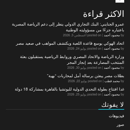
الاكثر قراءة
عمرو الجنايني: البنك التجاري الدولي ينظر إلى دعم الرياضة المصرية
باعتباره جزءًا من مسؤوليته الوطنية
by
محمود أحمد
|
posted on أغسطس 5, 2026
اتحاد الهوكي يوسع قاعدة اللعبة ويكتشف المواهب في صعيد مصر
by
محمود أحمد
|
posted on يوليو 24, 2026
وزارة الرياضة والاتحاد المصري وروابط الرياضية يستقبلون بعثة
المنتخب المصارعة بعد إنجاز المجر
by
محمود أحمد
|
posted on يوليو 30, 2026
بطلات مصر يبعثن برسالة أمل لمحاربات “بهية”
by
محمد قطب
|
posted on يوليو 22, 2026
غدا افتتاح بطولة التحدي الدولية للبوتشيا بالقاهرة بمشاركة 18 دولة
by
محمود أحمد
|
posted on يوليو 25, 2026
لا يفوتك
فيديوهات
صور