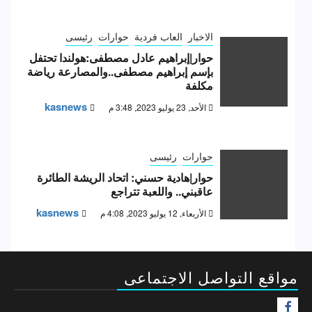
الاخبار
العاب فردية
حوارات
رئيسى
حوار|إبراهيم عادل مصطفى:هولندا تحتفل
بإسم إبراهيم مصطفى..والمصارعة رياضة
مكلفة
kasnews
الأحد, 23 يوليو 2023, 3:48 م
حوارات
رئيسى
حوار|هادية حسني: اتحاد الريشة الطائرة
عاقبني.. واللعبة تتراجع
kasnews
الأربعاء, 12 يوليو 2023, 4:08 م
مواقع التواصل الاجتماعى
F