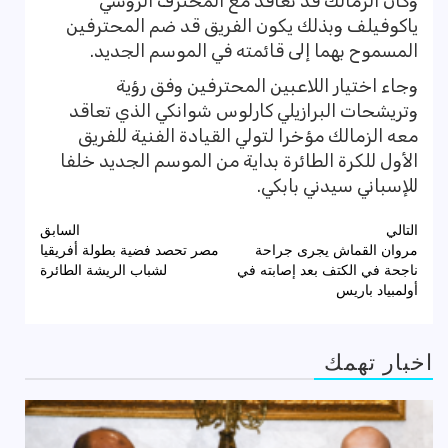
وكان الزمالك قد تعاقد مع المحترف الروسي
ياكوفيلف وبذلك يكون الفريق قد ضم المحترفين
المسموح بهما إلى قائمته في الموسم الجديد.
وجاء اختيار اللاعبين المحترفين وفق رؤية
وتريشحات البرازيلي كارلوس شوانكي الذي تعاقد
معه الزمالك مؤخرا لتولي القيادة الفنية للفريق
الأول للكرة الطائرة بداية من الموسم الجديد خلفا
للإسباني سيدني بابكي.
تصفّح
التالي
السابق
مروان القماش يجرى جراحة
مصر تحصد فضية بطولة أفريقيا
المقالات
ناجحة في الكتف بعد إصابته في
لشباب الريشة الطائرة
أولمبياد باريس
اخبار تهمك