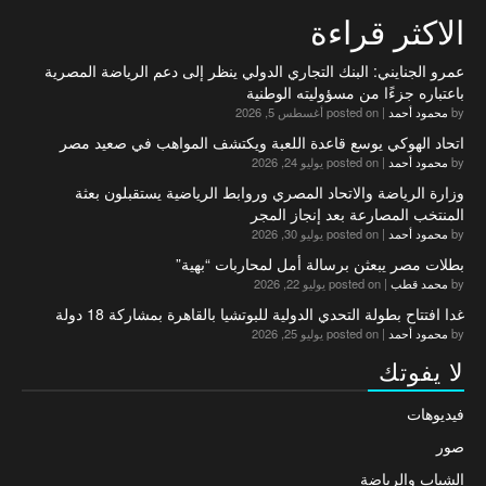
الاكثر قراءة
عمرو الجنايني: البنك التجاري الدولي ينظر إلى دعم الرياضة المصرية
باعتباره جزءًا من مسؤوليته الوطنية
by
محمود أحمد
|
posted on أغسطس 5, 2026
اتحاد الهوكي يوسع قاعدة اللعبة ويكتشف المواهب في صعيد مصر
by
محمود أحمد
|
posted on يوليو 24, 2026
وزارة الرياضة والاتحاد المصري وروابط الرياضية يستقبلون بعثة
المنتخب المصارعة بعد إنجاز المجر
by
محمود أحمد
|
posted on يوليو 30, 2026
بطلات مصر يبعثن برسالة أمل لمحاربات “بهية”
by
محمد قطب
|
posted on يوليو 22, 2026
غدا افتتاح بطولة التحدي الدولية للبوتشيا بالقاهرة بمشاركة 18 دولة
by
محمود أحمد
|
posted on يوليو 25, 2026
لا يفوتك
فيديوهات
صور
الشباب والرياضة