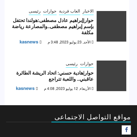
الاخبار
العاب فردية
حوارات
رئيسى
حوار|إبراهيم عادل مصطفى:هولندا تحتفل
بإسم إبراهيم مصطفى..والمصارعة رياضة
مكلفة
kasnews
الأحد, 23 يوليو 2023, 3:48 م
حوارات
رئيسى
حوار|هادية حسني: اتحاد الريشة الطائرة
عاقبني.. واللعبة تتراجع
kasnews
الأربعاء, 12 يوليو 2023, 4:08 م
مواقع التواصل الاجتماعى
F