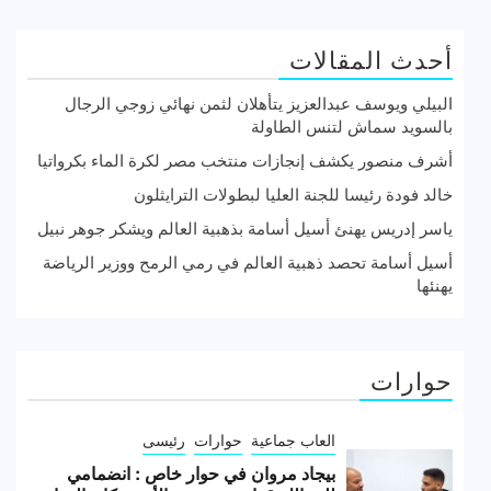
أحدث المقالات
البيلي ويوسف عبدالعزيز يتأهلان لثمن نهائي زوجي الرجال
بالسويد سماش لتنس الطاولة
أشرف منصور يكشف إنجازات منتخب مصر لكرة الماء بكرواتيا
خالد فودة رئيسا للجنة العليا لبطولات الترايثلون
ياسر إدريس يهنئ أسيل أسامة بذهبية العالم ويشكر جوهر نبيل
أسيل أسامة تحصد ذهبية العالم في رمي الرمح ووزير الرياضة
يهنئها
حوارات
العاب جماعية
حوارات
رئيسى
بيجاد مروان في حوار خاص : انضمامي