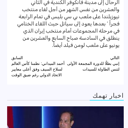
الرحال إلى مدينة فانكوفر الكندية في الثاني
والعشرين من نفس الشهر من أجل لقاء منتخب
نيوزيلندا على ملعب بي سي بليس في تمام الرابعة
فجراً ’ بعدها يعود إلى سياتل حيث اللقاء الختامي
في مرحلة المجموعات أمام منتخب إيران الذي
ينطلق في السادسة صباح السابع والعشرين من
يونيو على ملعب لومن فيلد أيضاً.
تصفّح
التالي
السابق
إنبي بطلًا للدورة المجمعة الأولى
أحمد الميداني: نظمنا كأس العالم
المقالات
لتنس الطاولة للسيدات
لسلاح السيف وفق أعلى معايير
الاتحاد الدولي رغم ضيق الوقت
اخبار تهمك