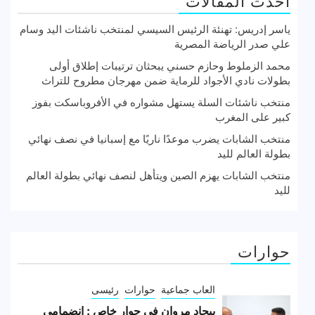
أحدث المقالات
ياسر إدريس: تهنئة الرئيس السيسي لمنتخب ناشئات اليد وسام
علي صدر الرياضة المصرية
محمد الزملوط وحازم حسني يبحثان ترتيبات إطلاق أولى
بطولات نادي الأجواد للرماية ضمن مهرجان مطروح للتراث
منتخب ناشئات السلة يستهل مشواره في الأفروباسكت بفوز
كبير على المغرب
منتخب الشابات يضرب موعدًا ناريًا مع إسبانيا في نصف نهائي
بطولة العالم لليد
منتخب الشابات يهزم الصين ويتأهل لنصف نهائي بطولة العالم
لليد
حوارات
العاب جماعية
حوارات
رئيسى
بيجاد مروان في حوار خاص : انضمامي