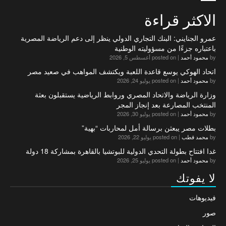
الاكثر قراءة
عمرو الجنايني: البنك التجاري الدولي ينظر إلى دعم الرياضة المصرية
باعتباره جزءًا من مسؤوليته الوطنية
by
محمود أحمد
|
posted on أغسطس 5, 2026
اتحاد الهوكي يوسع قاعدة اللعبة ويكتشف المواهب في صعيد مصر
by
محمود أحمد
|
posted on يوليو 24, 2026
وزارة الرياضة والاتحاد المصري وروابط الرياضية يستقبلون بعثة
المنتخب المصارعة بعد إنجاز المجر
by
محمود أحمد
|
posted on يوليو 30, 2026
بطلات مصر يبعثن برسالة أمل لمحاربات “بهية”
by
محمد قطب
|
posted on يوليو 22, 2026
غدا افتتاح بطولة التحدي الدولية للبوتشيا بالقاهرة بمشاركة 18 دولة
by
محمود أحمد
|
posted on يوليو 25, 2026
لا يفوتك
فيديوهات
صور