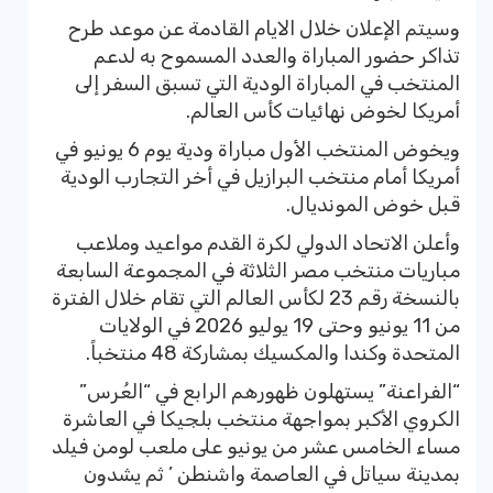
وسيتم الإعلان خلال الايام القادمة عن موعد طرح
تذاكر حضور المباراة والعدد المسموح به لدعم
المنتخب في المباراة الودية التي تسبق السفر إلى
أمريكا لخوض نهائيات كأس العالم.
ويخوض المنتخب الأول مباراة ودية يوم 6 يونيو في
أمريكا أمام منتخب البرازيل في أخر التجارب الودية
قبل خوض المونديال.
وأعلن الاتحاد الدولي لكرة القدم مواعيد وملاعب
مباريات منتخب مصر الثلاثة في المجموعة السابعة
بالنسخة رقم 23 لكأس العالم التي تقام خلال الفترة
من 11 يونيو وحتى 19 يوليو 2026 في الولايات
المتحدة وكندا والمكسيك بمشاركة 48 منتخباً.
“الفراعنة” يستهلون ظهورهم الرابع في “العُرس”
الكروي الأكبر بمواجهة منتخب بلجيكا في العاشرة
مساء الخامس عشر من يونيو على ملعب لومن فيلد
بمدينة سياتل في العاصمة واشنطن ’ ثم يشدون