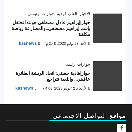
الاخبار
العاب فردية
حوارات
رئيسى
حوار|إبراهيم عادل مصطفى:هولندا تحتفل
بإسم إبراهيم مصطفى..والمصارعة رياضة
مكلفة
kasnews
الأحد, 23 يوليو 2023, 3:48 م
حوارات
رئيسى
حوار|هادية حسني: اتحاد الريشة الطائرة
عاقبني.. واللعبة تتراجع
kasnews
الأربعاء, 12 يوليو 2023, 4:08 م
مواقع التواصل الاجتماعى
F