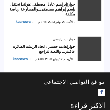
حوار|إبراهيم عادل مصطفى:هولندا تحتفل
بإسم إبراهيم مصطفى..والمصارعة رياضة
مكلفة
kasnews
الأحد, 23 يوليو 2023, 3:48 م
حوارات
رئيسى
حوار|هادية حسني: اتحاد الريشة الطائرة
عاقبني.. واللعبة تتراجع
kasnews
الأربعاء, 12 يوليو 2023, 4:08 م
مواقع التواصل الاجتماعى
F
الاكثر قراءة