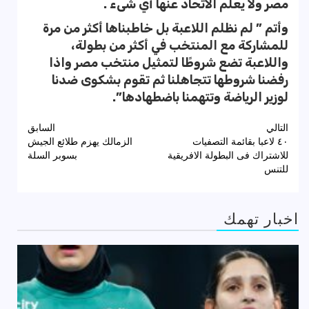
مصر ولا يعلم الاتحاد عنها أي شىء .
وأتم ” لم نظلم اللاعبة بل خاطبناها أكثر من مرة
للمشاركة مع المنتخب في أكثر من بطولة،
واللاعبة تضع شروطًا لتمثيل منتخب مصر واذا
رفضنا شروطها تتجاهلنا ثم تقوم بشكوى ضدنا
لوزير الرياضة وتتهمنا باضطهادها”.
تصفّح
التالي
السابق
٤٠ لاعبا بقائمة التصفيات
الزمالك يهزم طلائع الجيش
المقالات
للاشتراك فى البطولة الافريقية
بسوبر السلة
للتنس
اخبار تهمك