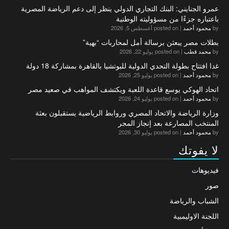
عمرو الجنايني: البنك التجاري الدولي ينظر إلى دعم الرياضة المصرية
باعتباره جزءًا من مسؤوليته الوطنية
by
محمود أحمد
|
posted on أغسطس 5, 2026
بطلات مصر يبعثن برسالة أمل لمحاربات “بهية”
by
محمد قطب
|
posted on يوليو 22, 2026
غدا افتتاح بطولة التحدي الدولية للبوتشيا بالقاهرة بمشاركة 18 دولة
by
محمود أحمد
|
posted on يوليو 25, 2026
اتحاد الهوكي يوسع قاعدة اللعبة ويكتشف المواهب في صعيد مصر
by
محمود أحمد
|
posted on يوليو 24, 2026
وزارة الرياضة والاتحاد المصري وروابط الرياضية يستقبلون بعثة
المنتخب المصارعة بعد إنجاز المجر
by
محمود أحمد
|
posted on يوليو 30, 2026
لا يفوتك
فيديوهات
صور
الشباب والرياضة
اللجنة الاوليمبية